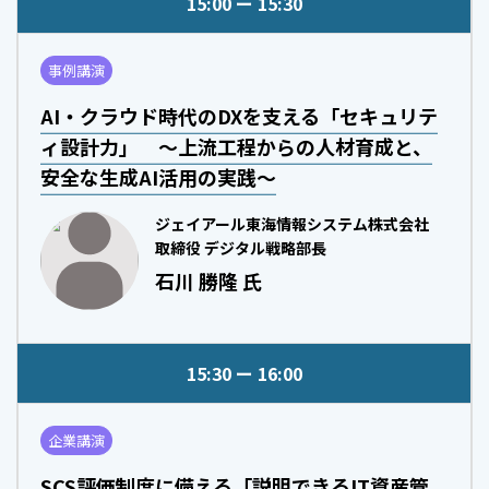
15:00
15:30
事例講演
AI・クラウド時代のDXを支える「セキュリテ
ィ設計力」 ～上流工程からの人材育成と、
安全な生成AI活用の実践～
ジェイアール東海情報システム株式会社
取締役 デジタル戦略部長
石川 勝隆 氏
15:30
16:00
企業講演
SCS評価制度に備える「説明できるIT資産管