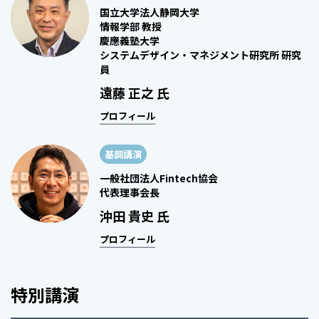
国立大学法人静岡大学
情報学部 教授
慶應義塾大学
システムデザイン・マネジメント研究所 研究
員
遠藤 正之 氏
プロフィール
基調講演
一般社団法人Fintech協会
代表理事会長
沖田 貴史 氏
プロフィール
特別講演