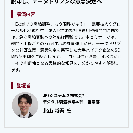
脱却し、データドリブンな意思決定へ―
講演内容
「Excelでの需給調整、もう限界では？」―需要拡大やグロ
ーバル化が進む中、属人化された計画運用や部門間連携で
は、急な需給変動への対応は困難です。本セミナーでは、
部門・工程ごとのExcel中心の計画運用から、データドリブ
ンな計画立案・意思決定を実現した大手ハイテク企業のSC
M改革事例をご紹介します。「自社は何から着手すべきか」
―その判断軸となる実践的な知見を、分かりやすく解説し
ます。
登壇者
JFEシステムズ株式会社
デジタル製造事業本部 営業部
北山 将吾 氏