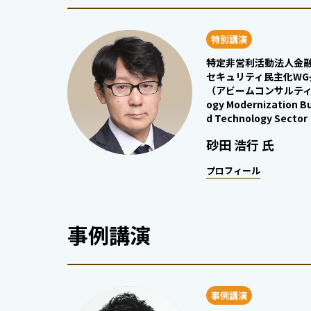
特別講演
特定非営利活動法人金融
セキュリティ民主化WG
（アビームコンサルティング
ogy Modernization B
d Technology Secto
砂田 浩行 氏
プロフィール
事例講演
事例講演