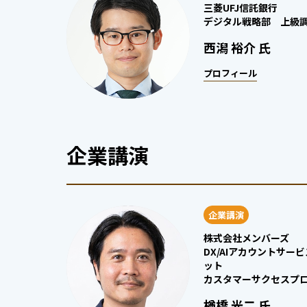
三菱UFJ信託銀行
デジタル戦略部 上級
西潟 裕介 氏
プロフィール
企業講演
企業講演
株式会社メンバーズ
DX/AIアカウントサービ
ット
カスタマーサクセスプ
楢橋 光二 氏