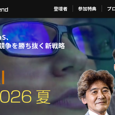
登壇者
参加特典
プ
aS、
ス競争を勝ち抜く新戦略