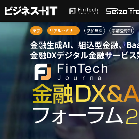
東京
リアルセミナー
参加無料
事前登録制
金融生成AI、組込型金融、Ba
金融DXデジタル金融サービ