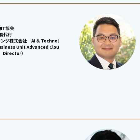
IT協会
長代行
株式会社 AI & Technol
usiness Unit Advanced Clou
r Director）