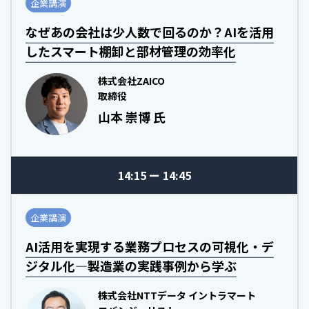
企業講演
なぜあの会社は少人数で回るのか？AIを活用
したスマート棚卸と部材管理の効率化
株式会社ZAICO
取締役
山本 崇博 氏
14:15
14:45
企業講演
AI活用を実現する業務プロセスの可視化・デ
ジタル化―製造業の実践事例から学ぶ
株式会社NTTデータ イントラマート