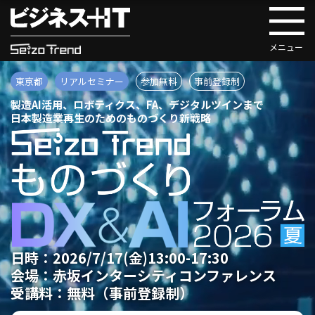
東京都
リアルセミナー
参加無料
事前登録制
製造AI活用、ロボティクス、FA、デジタルツインまで
日本製造業再生のためのものづくり新戦略
日時：
2026/7/17(金)13:00-17:30
会場：
赤坂インターシティコンファレンス
受講料：
無料（事前登録制）