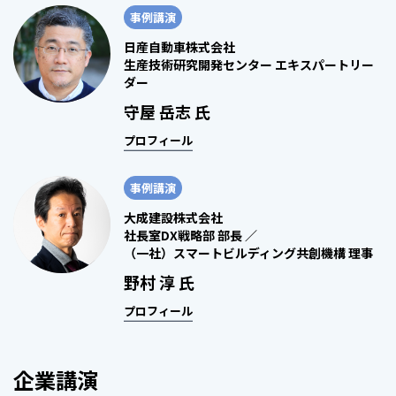
事例講演
日産自動車株式会社
生産技術研究開発センター エキスパートリー
ダー
守屋 岳志 氏
プロフィール
事例講演
大成建設株式会社
社長室DX戦略部 部長 ／
（一社）スマートビルディング共創機構 理事
野村 淳 氏
プロフィール
企業講演