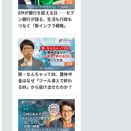
記事
デジタルバンク/ネオバンク/BaaS
ATMが銀行を超える日──セブ
ン銀行が語る、生活も行政も
つなぐ「新インフラ戦略」
記事
AI・生成AI
脱・なんちゃってDX、農林中
金はなぜ「ツール導入で終わ
るDX」から抜け出せたのか？
記事
デジタルバンク/ネオバンク/BaaS