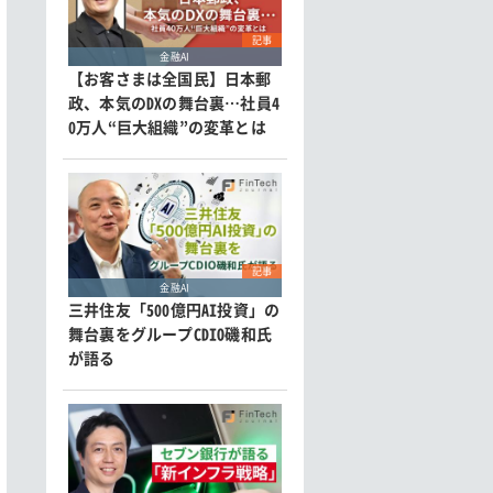
記事
金融AI
【お客さまは全国民】日本郵
政、本気のDXの舞台裏…社員4
0万人“巨大組織”の変革とは
記事
金融AI
三井住友「500億円AI投資」の
舞台裏をグループCDIO磯和氏
が語る