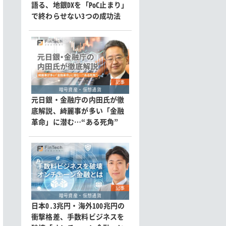
語る、地銀DXを「PoC止まり」
で終わらせない3つの成功法
記事
暗号資産・仮想通貨
元日銀・金融庁の内田氏が徹
底解説、綺麗事が多い「金融
革命」に潜む…“ある死角”
記事
暗号資産・仮想通貨
日本0.3兆円・海外100兆円の
衝撃格差、手数料ビジネスを