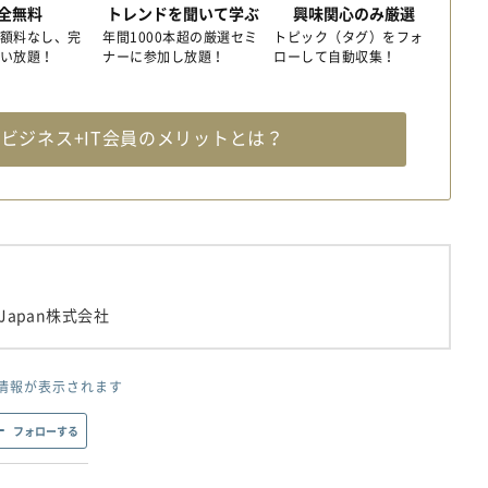
全無料
トレンドを聞いて学ぶ
興味関心のみ厳選
額料なし、完
年間1000本超の厳選セミ
トピック（タグ）をフォ
い放題！
ナーに参加し放題！
ローして自動収集！
料
ビジネス+IT会員のメリットとは？
k Japan株式会社
情報が表示されます
フォローする