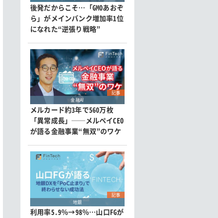
後発だからこそ…「GMOあおぞ
ら」がメインバンク増加率1位
になれた“逆張り戦略”
記事
金融AI
メルカード約3年で560万枚
「異常成長」──メルペイCEO
が語る金融事業“無双”のワケ
記事
地銀
利用率5.9％→98％…山口FGが