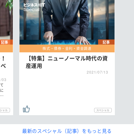
記事
記事
株式・債券・金利・資金調達
…！
【特集】ニューノーマル時代の資
くべ
産運用
2021/07/13
2/03
て
に
…
最新のスペシャル（記事）をもっと見る