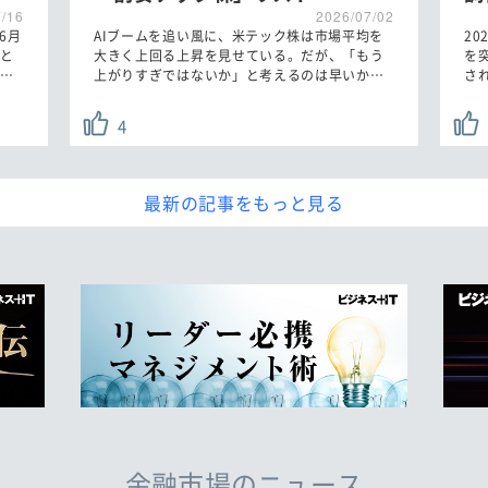
7/16
2026/07/02
6月
AIブームを追い風に、米テック株は市場平均を
2
と
大きく上回る上昇を見せている。だが、「もう
を
…
上がりすぎではないか」と考えるのは早いか…
さ
4
最新の記事をもっと見る
金融市場のニュース