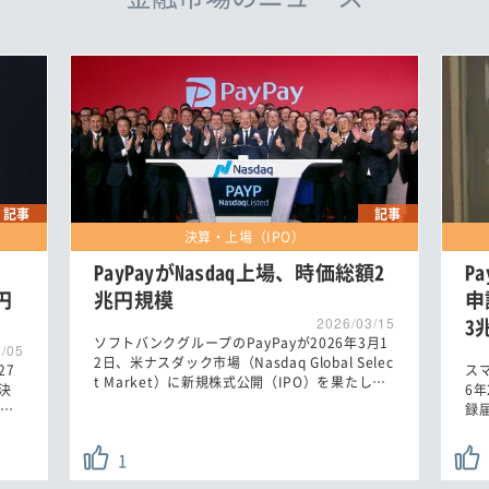
記事
記事
決算・上場（IPO）
、
PayPayがNasdaq上場、時価総額2
P
円
兆円規模
申
3
2026/03/15
ソフトバンクグループのPayPayが2026年3月1
8/05
2日、米ナスダック市場（Nasdaq Global Selec
27
スマ
t Market）に新規株式公開（IPO）を果たし…
決
6
…
録届
1