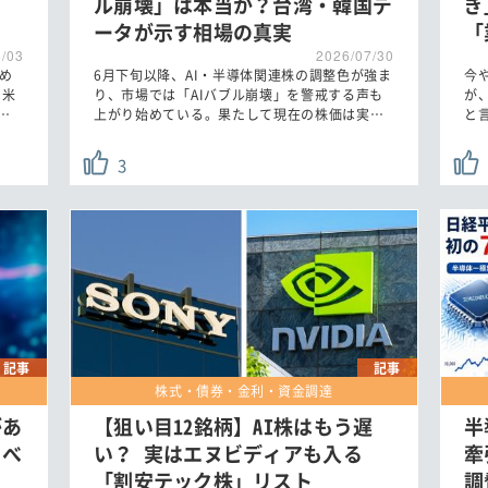
」
ル崩壊」は本当か？台湾・韓国デ
ぎ
ータが示す相場の真実
「
8/03
2026/07/30
集め
6月下旬以降、AI・半導体関連株の調整色が強ま
今
、米
り、市場では「AIバブル崩壊」を警戒する声も
が
…
上がり始めている。果たして現在の株価は実…
と
3
記事
記事
株式・債券・金利・資金調達
があ
【狙い目12銘柄】AI株はもう遅
半
うべ
い？ 実はエヌビディアも入る
牽
「割安テック株」リスト
調