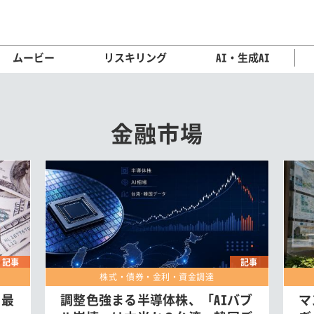
ムービー
リスキリング
AI・生成AI
金融市場
記事
記事
株式・債券・金利・資金調達
、最
調整色強まる半導体株、「AIバブ
マ