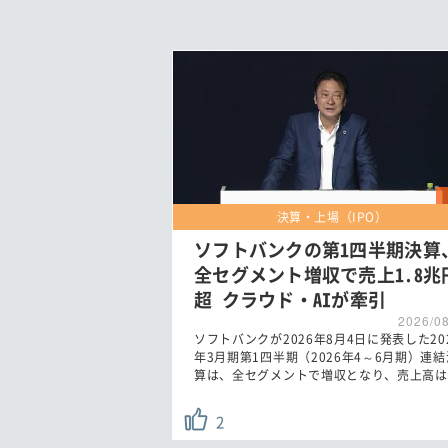
決算・上場（IPO）
ソフトバンクの第1四半期決算
全セグメント増収で売上1.8兆
超 クラウド・AIが牽引
2026/0
ソフトバンクが2026年8月4日に発表した20
年3月期第1四半期（2026年4～6月期）連結
算は、全セグメントで増収となり、売上高は
2