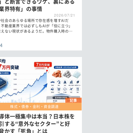
」と断言できるワケ、裏にある
業界特有」の事情
2026/07/21
や社会のあらゆる場所で存在感を増すAIだ
、不動産業界では必ずしもAIが「役に立つ」
言えない現状があるようだ。物件購入時の…
4
記事
株式・債券・金利・資金調達
導体一極集中は本当？日本株を
引する“意外なセクター”と好
脅かす「死角」とは