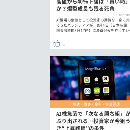
高値から40％下落は「買い時
か？爆裂成長も残る死角
2026/0
AI相場の象徴として投資家の期待を一身に
てきたパランティアが、8月4日（日本時間
国東部時間3日17時）に決算発表を控えてい
1
株式・債券・金利・資金調達
AI株急落で「次なる勝ち組」
ぶり出される…投資家が今狙
き“上昇銘柄”の条件