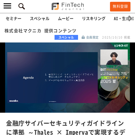
無料登録
セミナー
スペシャル
ムービー
リスキリング
AI・生成AI
株式会社マクニカ 提供コンテンツ
スペシャル
会員限定
2025/10/10 掲載
L
o
a
/
U
d
n
e
m
u
d
t
e
:
金融庁サイバーセキュリティガイドライン
1
0
に準拠 ～Thales × Impervaで実現するデ
0