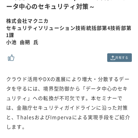
.
ータ中心のセキュリティ対策～
0
0
%
株式会社マクニカ
セキュリティソリューション技術統括部第4技術部第
1課
小池 由朔 氏
共有する
クラウド活用やDXの進展により増大・分散するデー
タを守るには、境界型防御から「データ中心のセキ
ュリティ」への転換が不可欠です。本セミナーで
は、金融庁セキュリティガイドラインに沿った対策
と、ThalesおよびImpervaによる実現手段をご紹介
します。