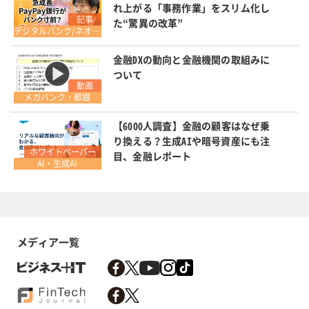
れ上がる「事務作業」をスリム化し
記事
た“驚異の改革”
デジタルバンク/ネオバンク/BaaS
金融DXの動向と金融機関の取組みに
ついて
動画
メガバンク・都銀
【6000人調査】金融の顧客はなぜ乗
り換える？生成AIや暗号資産にも注
ホワイトペーパー
目、金融レポート
AI・生成AI
メディア一覧