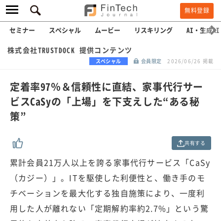
無料登録
セミナー
スペシャル
ムービー
リスキリング
AI・生成AI
株式会社TRUSTDOCK 提供コンテンツ
スペシャル
会員限定
2026/06/26 掲載
定着率97％＆信頼性に直結、家事代行サー
ビスCaSyの「上場」を下支えした“ある秘
策”
共有する
累計会員21万人以上を誇る家事代行サービス「CaSy
（カジー）」。ITを駆使した利便性と、働き手のモ
チベーションを最大化する独自施策により、一度利
用した人が離れない「定期解約率約2.7%」という驚