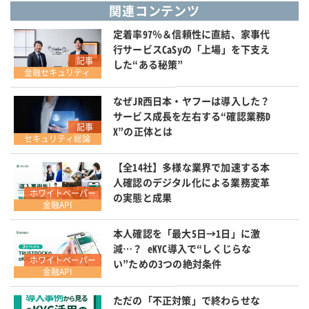
関連コンテンツ
定着率97％＆信頼性に直結、家事代
行サービスCaSyの「上場」を下支え
記事
した“ある秘策”
金融セキュリティ
なぜJR西日本・ヤフーは導入した？
サービス成長を左右する“確認業務D
記事
X”の正体とは
セキュリティ総論
【全14社】多様な業界で加速する本
人確認のデジタル化による業務変革
ホワイトペーパー
の実態と成果
金融API
本人確認を「最大5日→1日」に激
減…？ eKYC導入で“しくじらな
ホワイトペーパー
い”ための3つの絶対条件
金融API
ただの「不正対策」で終わらせな