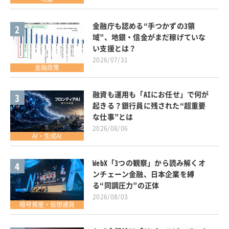
金融庁も認める“手つかずの3領
2
域”、地銀・信金がまだ稼げていな
い支援とは？
2026/07/31
金融政策
融資も運用も「AIにお任せ」で何が
3
起きる？銀行員に残された“超重要
な仕事”とは
2026/08/06
AI・生成AI
WebX「3つの観察」から読み解くオ
4
ンチェーン金融、日本企業を縛
る“同調圧力”の正体
2026/08/03
暗号資産・仮想通貨