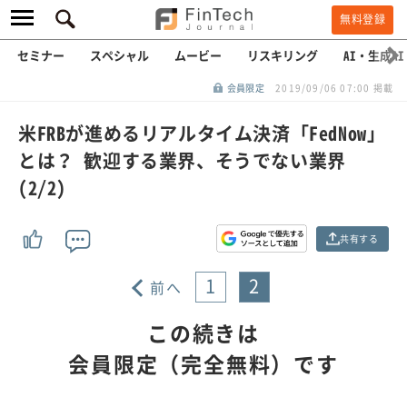
無料登録
セミナー
スペシャル
ムービー
リスキリング
AI・生成AI
会員限定
2019/09/06 07:00 掲載
米FRBが進めるリアルタイム決済「FedNow」
とは？ 歓迎する業界、そうでない業界
(2/2)
共有する
1
2
前へ
この続きは
会員限定（完全無料）です