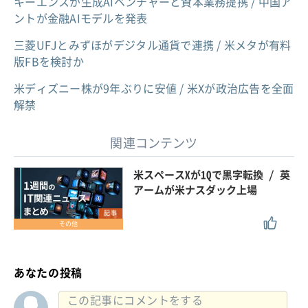
キーエンスが生成AIベンチャーと資本業務提携 / 中国ア
ントが金融AIモデルを発表
三菱UFJとみずほがデジタル通貨で連携 / 米メタが有料
版FBを検討か
米ディズニー株が9年ぶりに安値 / 米Xが政治広告を全面
解禁
関連コンテンツ
米スペースXが1Qで黒字転換 / 英
アームが米ナスダック上場
記事
その他
あなたの投稿