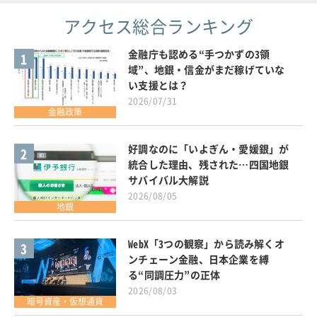
アクセス総合ランキング
金融庁も認める“手つかずの3領
1
域”、地銀・信金がまだ稼げていな
い支援とは？
2026/07/31
金融政策
好調なのに「いよぎん・愛媛銀」が
2
統合した理由、残された…四国地銀
サバイバル大解説
2026/08/05
地銀
WebX「3つの観察」から読み解くオ
3
ンチェーン金融、日本企業を縛
る“同調圧力”の正体
2026/08/03
暗号資産・仮想通貨