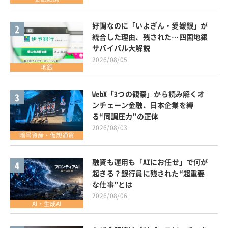
好調なのに「いよぎん・愛媛銀」が
2
統合した理由、残された…四国地銀
サバイバル大解説
2026/08/05
地銀
WebX「3つの観察」から読み解くオ
3
ンチェーン金融、日本企業を縛
る“同調圧力”の正体
2026/08/03
暗号資産・仮想通貨
融資も運用も「AIにお任せ」で何が
4
起きる？銀行員に残された“超重要
な仕事”とは
2026/08/06
AI・生成AI