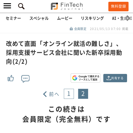
無料登録
セミナー
スペシャル
ムービー
リスキリング
AI・生成AI
会員限定
2021/05/13 07:00 掲載
改めて直面「オンライン就活の難しさ」、
採用支援サービス会社に聞いた新卒採用動
向(2/2)
共有する
1
2
前へ
この続きは
会員限定（完全無料）です