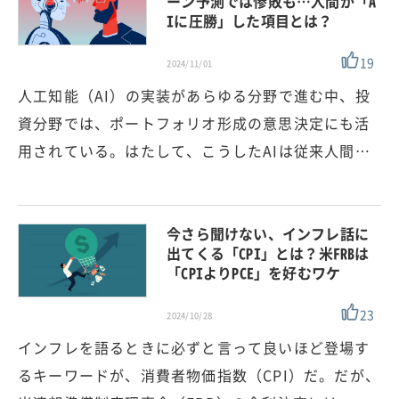
ーン予測では惨敗も…人間が「A
Iに圧勝」した項目とは？
19
2024/11/01
人工知能（AI）の実装があらゆる分野で進む中、投
資分野では、ポートフォリオ形成の意思決定にも活
用されている。はたして、こうしたAIは従来人間…
今さら聞けない、インフレ話に
出てくる「CPI」とは？米FRBは
「CPIよりPCE」を好むワケ
23
2024/10/28
インフレを語るときに必ずと言って良いほど登場す
るキーワードが、消費者物価指数（CPI）だ。だが、