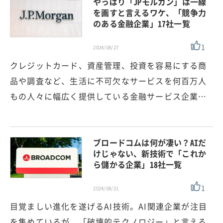
やっぱり「JPモルガン」は一線
を画すと言えるワケ、「競争力
のある金融企業」17社一覧
1
2024/08/27
クレジットカード、資産管理、投資を容易にする商
品や調査など、生活に不可欠なサービスを何百万人
もの人々に幅広く提供している金融サービス企業…
ブロードコムは何が凄い？AIだ
けじゃない、新技術で「これか
ら儲かる企業」18社一覧
1
2024/08/21
目覚ましい進化を遂げるAI技術。AI関連企業が注目
を集めているが、「破壊的テクノロジー」と言える