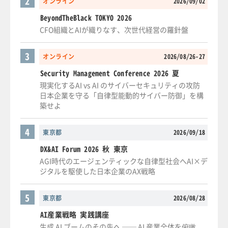
2
オンライン
2026/09/02
BeyondTheBlack TOKYO 2026
CFO組織とAIが織りなす、次世代経営の羅針盤
3
オンライン
2026/08/26-27
Security Management Conference 2026 夏
現実化するAI vs AI のサイバーセキュリティの攻防
日本企業を守る「自律型能動的サイバー防御」を構
築せよ
4
東京都
2026/09/18
DX&AI Forum 2026 秋 東京
AGI時代のエージェンティックな自律型社会へAI×デ
ジタルを駆使した日本企業のAX戦略
5
東京都
2026/08/28
AI産業戦略 実践講座
生成 AI ブームのその先へ ── AI 産業全体を俯瞰