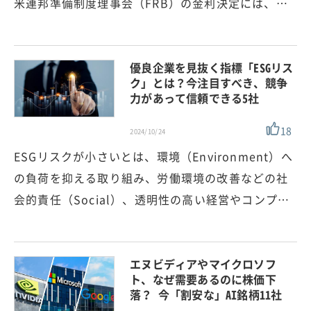
米連邦準備制度理事会（FRB）の金利決定には、…
優良企業を見抜く指標「ESGリス
ク」とは？今注目すべき、競争
力があって信頼できる5社
18
2024/10/24
ESGリスクが小さいとは、環境（Environment）へ
の負荷を抑える取り組み、労働環境の改善などの社
会的責任（Social）、透明性の高い経営やコンプ…
エヌビディアやマイクロソフ
ト、なぜ需要あるのに株価下
落？ 今「割安な」AI銘柄11社