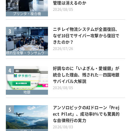
管理は消えるのか
2026/08/05
プリンタ・複合機
ニチレイ物流システムが全面復旧、
3
なぜ10日でサイバー攻撃から復旧で
きたのか？
2026/07/26
標的型攻撃・ランサムウェア対策
好調なのに「いよぎん・愛媛銀」が
4
統合した理由、残された…四国地銀
サバイバル大解説
2026/08/05
地銀
アンソロピックのAIドローン「Proj
5
ect Pilot」、成功率0％でも驚異的
な自律飛行の実力
2026/08/03