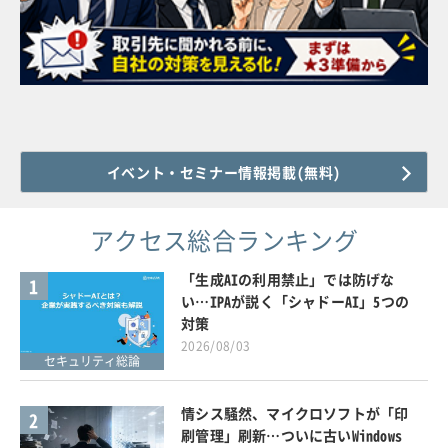
イベント・セミナー情報掲載(無料)
アクセス総合ランキング
「生成AIの利用禁止」では防げな
1
い…IPAが説く「シャドーAI」5つの
対策
2026/08/03
セキュリティ総論
情シス騒然、マイクロソフトが「印
2
刷管理」刷新…ついに古いWindows