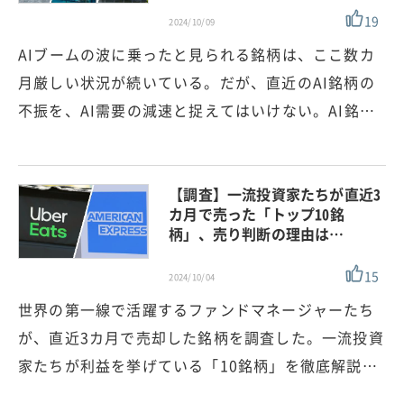
19
2024/10/09
AIブームの波に乗ったと見られる銘柄は、ここ数カ
月厳しい状況が続いている。だが、直近のAI銘柄の
不振を、AI需要の減速と捉えてはいけない。AI銘…
【調査】一流投資家たちが直近3
カ月で売った「トップ10銘
柄」、売り判断の理由は…
15
2024/10/04
世界の第一線で活躍するファンドマネージャーたち
が、直近3カ月で売却した銘柄を調査した。一流投資
家たちが利益を挙げている「10銘柄」を徹底解説…