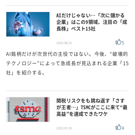
AIだけじゃない…「次に儲かる
企業」はこの9領域、注目の「成
長株」ベスト15社
5
2025/08/22
AI銘柄だけが次世代の主役ではない。今後、“破壊的
テクノロジー”によって急成長が見込まれる企業「15
社」を紹介する。
関税リスクをも跳ね返す「さす
が王者…」TSMCがここに来て“最
高益”を達成できたワケ
4
2025/07/29