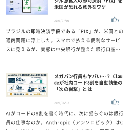
ジル急拡大の即時決済「PIX」を
米国が恐れる意外なワケ
7
2026/07/01
ブラジルの即時決済手段である「PIX」が、米国との
通商問題に浮上した。スマホで払える便利なサービ
スに見えるが、実態は中央銀行が整えた銀行口座…
メガバン行員もヤバい…？ Clau
deが社内コード8割を自動執筆の
「次の衝撃」とは
3
2026/06/13
AIがコードの8割を書く時代に、次に揺らぐのは銀行
員の仕事なのか。Anthropic（アンソロピック）はC