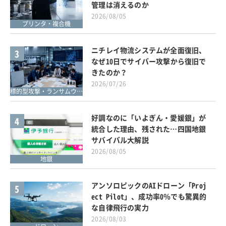
管理は消えるのか
2026/08/05
プリンタ・複合機
ニチレイ物流システムが全面復旧、
3
なぜ10日でサイバー攻撃から復旧で
きたのか？
2026/07/26
標的型攻撃・ランサムウェア対策
好調なのに「いよぎん・愛媛銀」が
4
統合した理由、残された…四国地銀
サバイバル大解説
2026/08/05
地銀
アンソロピックのAIドローン「Proj
5
ect Pilot」、成功率0％でも驚異的
な自律飛行の実力
2026/08/03