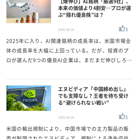
【爆伸び】AI銘柄「厳選9社」、
本来の価値より4割安…プロが選
ぶ“隠れ優良株”は？
3
2025/06/26
2025年に入り、AI関連銘柄の成長率は、米国市場全
体の成長率を大幅に上回っている。だが、投資のプ
ロが選んだ9つの優良AI企業は、まだまだ伸びしろ…
エヌビディア「中国締め出し」
でも支障なし？王者を待ち受け
る“避けられない戦い”
5
2025/06/20
米国の輸出規制により、中国市場での主力製品の販
売が制限されたエヌビディア。規制による逸失収益