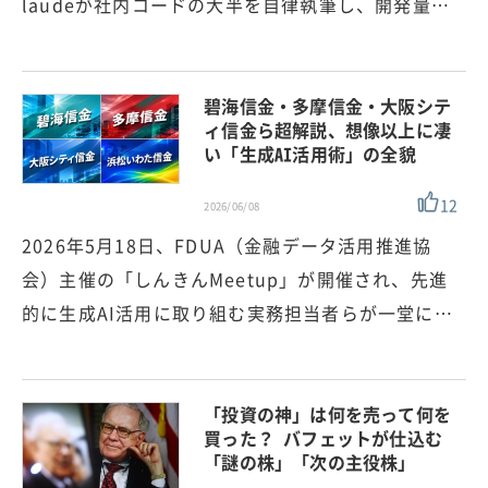
laudeが社内コードの大半を自律執筆し、開発量…
碧海信金・多摩信金・大阪シテ
ィ信金ら超解説、想像以上に凄
い「生成AI活用術」の全貌
12
2026/06/08
2026年5月18日、FDUA（金融データ活用推進協
会）主催の「しんきんMeetup」が開催され、先進
的に生成AI活用に取り組む実務担当者らが一堂に…
「投資の神」は何を売って何を
買った？ バフェットが仕込む
「謎の株」「次の主役株」