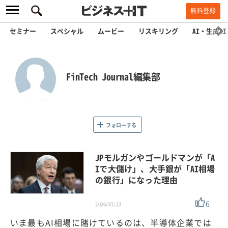
無料登録
セミナー
スペシャル
ムービー
リスキリング
AI・生成AI
FinTech Journal編集部
フォローする
JPモルガンやゴールドマンが「A
Iで大儲け」、大手銀が「AI相場
の銀行」になった理由
6
2026/07/23
いま最もAI相場に賭けているのは、半導体企業では