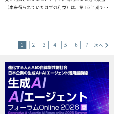
（本来得られていたはずの利益）は、第1四半期で…
1
2
3
4
5
6
7
次へ