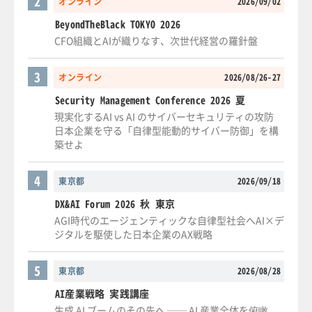
2
オンライン
2026/09/02
BeyondTheBlack TOKYO 2026
CFO組織とAIが織りなす、次世代経営の羅針盤
3
オンライン
2026/08/26-27
Security Management Conference 2026 夏
現実化するAI vs AI のサイバーセキュリティの攻防
日本企業を守る「自律型能動的サイバー防御」を構
築せよ
4
東京都
2026/09/18
DX&AI Forum 2026 秋 東京
AGI時代のエージェンティックな自律型社会へAI×デ
ジタルを駆使した日本企業のAX戦略
5
東京都
2026/08/28
AI産業戦略 実践講座
生成 AI ブームのその先へ ── AI 産業全体を俯瞰