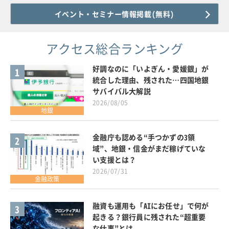
イベント・セミナー情報掲載(無料)
アクセス総合ランキング
好調なのに「いよぎん・愛媛銀」が
1
統合した理由、残された…四国地銀
サバイバル大解説
2026/08/05
地銀
金融庁も認める“手つかずの3領
2
域”、地銀・信金がまだ稼げていな
い支援とは？
2026/07/31
金融政策
融資も運用も「AIにお任せ」で何が
3
起きる？銀行員に残された“超重要
な仕事”とは