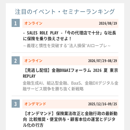
注目のイベント・セミナーランキング
1
オンライン
2026/08/19
- SALES ROLE PLAY -「今の代理店で十分」な社長
に保険を乗り換えさせよ！
～義理と慣性を突破する"法人損保"AIロープレ～
2
オンライン
2026/07/29-08/29
【見逃し配信】金融DX&AIフォーラム 2026 夏 東京
REPLAY
金融生成AI、組込型金融、BaaS、金融DXデジタル金
融サービス競争を勝ち抜く新戦略
3
オンデマンド
2025/12/16-09/25
【オンデマンド】保険業法改正と金融行政の最新動
向 比較推奨・便宜供与・顧客本位の運営とデジタ
ル化の行方