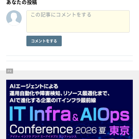
あなたの投稿
コメントをする
PR
PR
PR