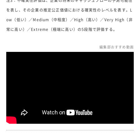
注3：不確実性評価は、企業の将来のキャッシュフローの予測可能性
を表し、その企業の推定公正価値における確実性のレベルを表す。L
ow（低い）／Medium（中程度）／High（高い）／Very High（非
常に高い）／Extreme（極端に高い）の5段階で評価する。
編集部おすすめ動画