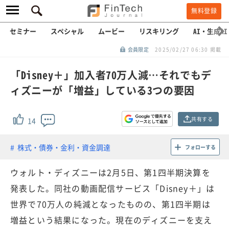
無料登録
セミナー
スペシャル
ムービー
リスキリング
AI・生成AI
会員限定
2025/02/27 06:30 掲載
「Disney＋」加入者70万人減…それでもデ
ィズニーが「増益」している3つの要因
共有する
14
株式・債券・金利・資金調達
フォローする
ウォルト・ディズニーは2月5日、第1四半期決算を
発表した。同社の動画配信サービス「Disney＋」は
世界で70万人の純減となったものの、第1四半期は
増益という結果になった。現在のディズニーを支え