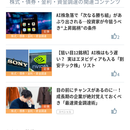
株式・債券・金利・資金調達の関連コンテンツ
AI株急落で「次なる勝ち組」があ
ぶり出される…投資家が今狙うべ
き“上昇銘柄”の条件
記事
2
株式・債券・金利・資金調達
【狙い目12銘柄】AI株はもう遅
い？ 実はエヌビディアも入る「割
安テック株」リスト
記事
4
株式・債券・金利・資金調達
目の前にチャンスがあるのに…！
成長期の企業が絶対覚えておくべ
き「最速資金調達術」
記事
株式・債券・金利・資金調達