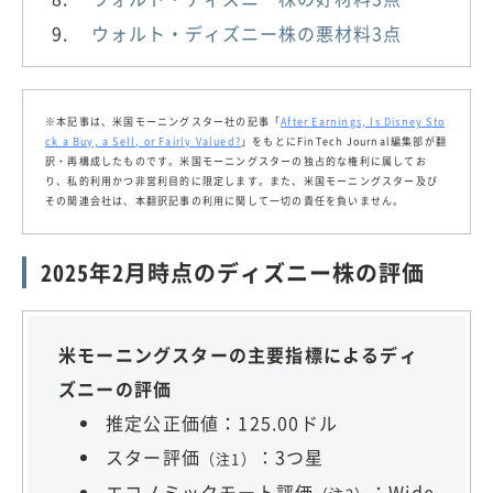
ウォルト・ディズニー株の悪材料3点
※本記事は、米国モーニングスター社の記事「
After Earnings, Is Disney Sto
ck a Buy, a Sell, or Fairly Valued?
」をもとにFinTech Journal編集部が翻
訳・再構成したものです。米国モーニングスターの独占的な権利に属してお
り、私的利用かつ非営利目的に限定します。また、米国モーニングスター及び
その関連会社は、本翻訳記事の利用に関して一切の責任を負いません。
2025年2月時点のディズニー株の評価
米モーニングスターの主要指標によるディ
ズニーの評価
推定公正価値：125.00ドル
スター評価
：3つ星
（注1）
エコノミックモート評価
：Wide