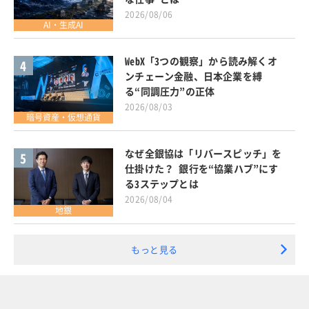
2026/08/06
AI・生成AI
WebX「3つの観察」から読み解くオ
4
ンチェーン金融、日本企業を縛
る“同調圧力”の正体
2026/08/03
暗号資産・仮想通貨
なぜ全銀協は「リバースピッチ」を
5
仕掛けた？ 銀行を“協業ハブ”にす
る3ステップとは
2026/08/04
地銀
もっと見る