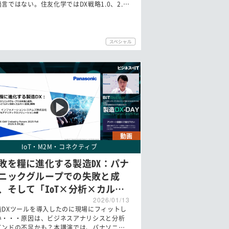
過言ではない。住友化学ではDX戦略1.0、2.…
動画
IoT・M2M・コネクティブ
敗を糧に進化する製造DX：パナ
ニックグループでの失敗と成
、そして「IoT×分析×カル…
2026/01/13
造DXツールを導入したのに現場にフィットし
い・・・原因は、ビジネスアナリシスと分析
インドの不足かも？本講演では、パナソニ…