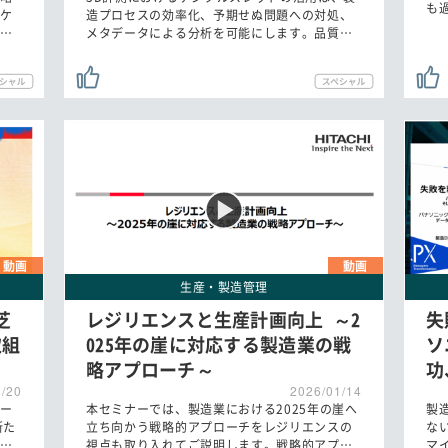
も
ケ
造プロセスの効率化、予期せぬ問題への対処、
…
メタデータによる分析を可能にします。品質…
動画
動画
生産・製造管理
芝
レジリエンスと生産計画向上 ～2
失
取組
025年の崖に対応する製造業の戦
ソ
略アプローチ～
功
1/20
2026/01/14
ー
本セミナーでは、製造業における2025年の崖へ
製
新た
立ち向かう戦略的アプローチをレジリエンスの
な
…
視点も取り入れてご説明します。戦略的アプ…
マ