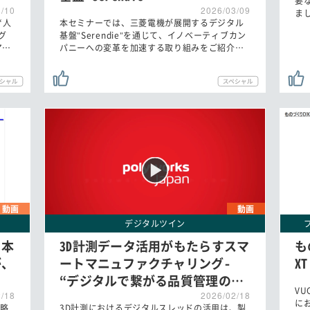
要
3/10
2026/03/09
ま
“人
本セミナーでは、三菱電機が展開するデジタル
グ
基盤"Serendie"を通じて、イノベーティブカン
ア…
パニーへの変革を加速する取り組みをご紹介…
動画
動画
デジタルツイン
日本
3D計測データ活用がもたらすスマ
も
が、
ートマニュファクチャリング-
XT
“デジタルで繋がる品質管理の…
V
2/18
2026/02/18
に
略
3D計測におけるデジタルスレッドの活用は、製