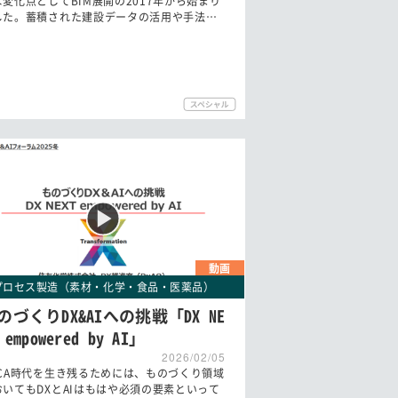
な変化点としてBIM展開の2017年から始まり
した。蓄積された建設データの活用や手法…
動画
プロセス製造（素材・化学・食品・医薬品）
のづくりDX&AIへの挑戦「DX NE
 empowered by AI」
2026/02/05
UCA時代を生き残るためには、ものづくり領域
おいてもDXとAIはもはや必須の要素といって