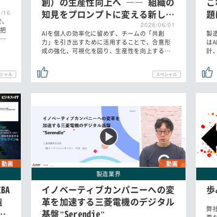
創）の生産性向上へ ―― 組織の
こ
知見をプロンプトに変える新し…
題
6/16
で、
2026/06/01
把
AIを個人の効率化に留めず、チームの「共創
製
…
力」を引き出すために活用することで、合意形
は
成の強化、可視化を図り、生産性を向上する…
計
動画
動画
製造業界
BA
イノベーティブカンパニーへの変
歩
造
革を加速する三菱電機のデジタル
弊
…
基盤"Serendie"