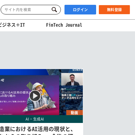
ログイン
無料登録
ビジネス＋IT
FinTech Journal
動画
AI・生成AI
造業におけるAI活用の現状と、