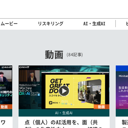
ムービー
リスキリング
AI・生成AI
動画
(84記事)
動画
動画
AI・生成AI
をワ
点（個人）のAI活用を、面（共
製