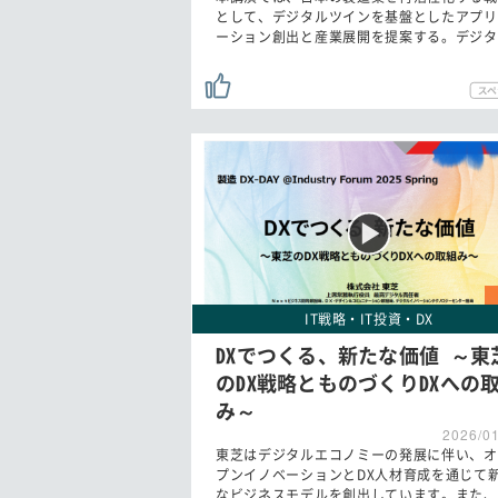
として、デジタルツインを基盤としたアプリ
ーション創出と産業展開を提案する。デジタ
IT戦略・IT投資・DX
DXでつくる、新たな価値 ～東
のDX戦略とものづくりDXへの
み～
2026/0
東芝はデジタルエコノミーの発展に伴い、オ
プンイノベーションとDX人材育成を通じて
なビジネスモデルを創出しています。また、