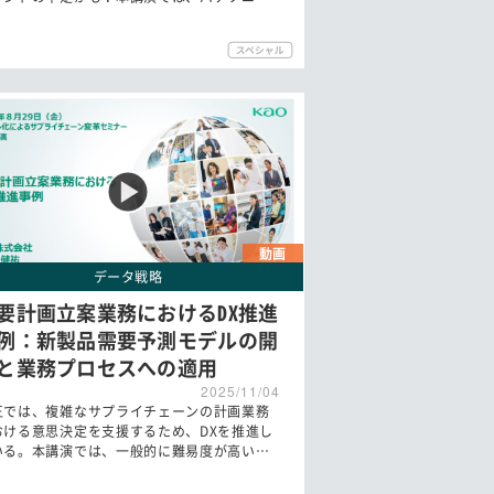
動画
データ戦略
要計画立案業務におけるDX推進
例：新製品需要予測モデルの開
と業務プロセスへの適用
2025/11/04
王では、複雑なサプライチェーンの計画業務
おける意思決定を支援するため、DXを推進し
いる。本講演では、一般的に難易度が高い…