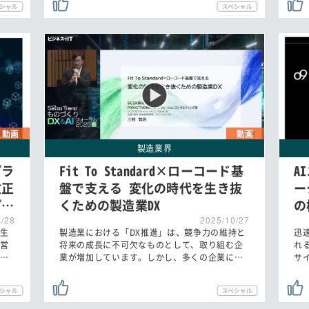
動画
動画
製造業界
プラ
Fit To Standard×ローコード基
A
改正
盤で支える 変化の時代を生き抜
ー
プ…
くための製造業DX
の
0/28
2025/10/27
生
製造業における「DX推進」は、競争力の維持と
迅
営
将来の成長に不可欠なものとして、取り組む企
れ
…
業が増加しています。しかし、多くの企業に…
サ