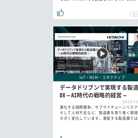
IoT・M2M・コネクティブ
データドリブンで実現する製
DX～AI時代の戦略的経営～
2025/1
激化する国際競争、サプライチェーンリスク
そして人材不足など、製造業を取り巻く環境
大きく変化しています。激変する製造業では