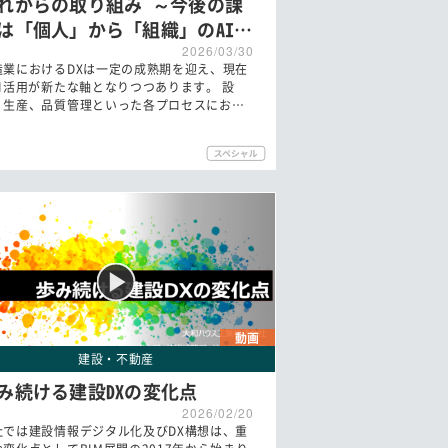
れからの取り組み ～今後の課
は「個人」から「組織」のAI…
2026/03/30
造業におけるDXは一定の成熟期を迎え、現在
AI活用が新たな軸となりつつあります。 設
、生産、品質管理といった各プロセスにお…
動画
建設・不動産
み続ける建設DXの変化点
2026/02/20
社では建設情報デジタル化及びDX構想は、重