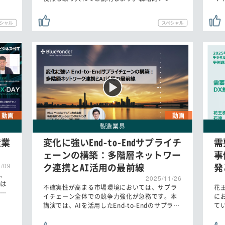
動画
動画
製造業界
造業
変化に強いEnd-to-Endサプライチ
需
ェーンの構築：多階層ネットワー
事
ク連携とAI活用の最前線
発
2/09
、
2025/11/26
は
不確実性が高まる市場環境においては、サプラ
花
…
イチェーン全体での競争力強化が急務です。本
に
講演では、AIを活用したEnd-to-Endのサプラ…
て