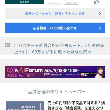
製造業界
2021/04/23
最新のスペシャル（記事）をもっと見る
広告掲載・PRのお問い合わせ
ITパスポート絶対合格の最短ルート。5年連続売
PR
PR
PR
上No.1、60万人が手に取った試験対策本
# 品質管理のホワイトペーパー
売上の約2割が不良品で消える？煩
雑すぎる「検査業務」を変える“A