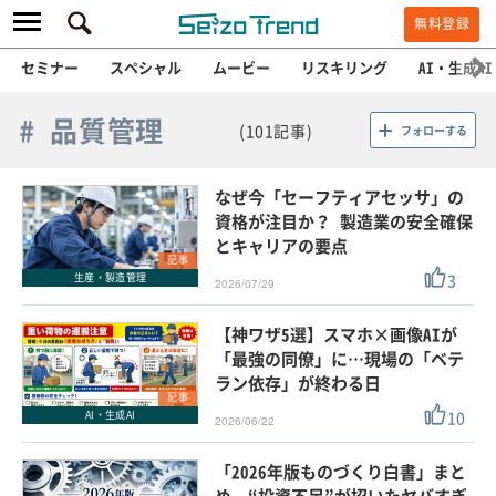
無料登録
セミナー
スペシャル
ムービー
リスキリング
AI・生成AI
# 品質管理
(101記事)
フォローする
なぜ今「セーフティアセッサ」の
資格が注目か？ 製造業の安全確保
とキャリアの要点
記事
3
生産・製造管理
2026/07/29
【神ワザ5選】スマホ×画像AIが
「最強の同僚」に…現場の「ベテ
ラン依存」が終わる日
記事
10
AI・生成AI
2026/06/22
「2026年版ものづくり白書」まと