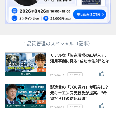
# 品質管理のスペシャル（記事）
リアルな「製造現場のAI導入」、
活用事例に見る“成功の法則”とは
記事
製造業界
2024/04/18
製造業の「DXの遅れ」が強みに？
元キーエンス天野氏が提案、“希
望だらけの逆転戦略”
記事
PLM・PDM・MES・SCADA・QMS
2024/01/31