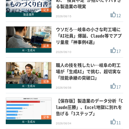
め、“投資不足”が招いたヤバすぎ
る製造業の現実
記事
12
製造業界
2026/06/15
ウソだろ…岐阜の小さな町工場に
「AI社員」爆誕、Claude等でアプ
リ量産「神事例4選」
記事
17
AI・生成AI
2026/06/10
職人の技を残したい…岐阜の町工
場が「生成AI」で挑む、超切実な
「技能承継の突破口」
記事
17
AI・生成AI
2026/06/08
【保存版】製造業のデータ分析「C
laude圧勝」、Excel地獄に別れを
告げる「3ステップ」
記事
11
AI・生成AI
2026/06/04