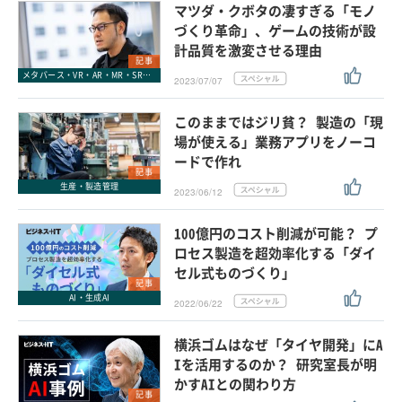
マツダ・クボタの凄すぎる「モノ
づくり革命」、ゲームの技術が設
計品質を激変させる理由
記事
メタバース・VR・AR・MR・SR・xR
2023/07/07
このままではジリ貧？ 製造の「現
場が使える」業務アプリをノーコ
ードで作れ
記事
生産・製造管理
2023/06/12
100億円のコスト削減が可能？ プ
ロセス製造を超効率化する「ダイ
セル式ものづくり」
記事
AI・生成AI
2022/06/22
横浜ゴムはなぜ「タイヤ開発」にA
Iを活用するのか？ 研究室長が明
かすAIとの関わり方
記事