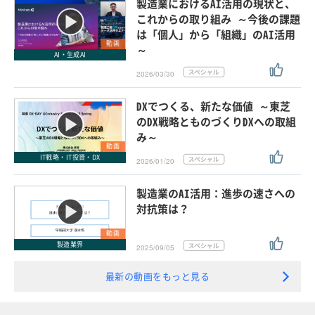
製造業におけるAI活用の現状と、
これからの取り組み ～今後の課題
は「個人」から「組織」のAI活用
動画
～
AI・生成AI
2026/03/30
DXでつくる、新たな価値 ～東芝
のDX戦略とものづくりDXへの取組
み～
動画
IT戦略・IT投資・DX
2026/01/20
製造業のAI活用：進歩の速さへの
対抗策は？
動画
製造業界
2025/09/05
最新の動画をもっと見る