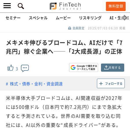
無料登録
セミナー
スペシャル
ムービー
リスキリング
AI・生成AI
会員限定
2025/07/03 06:30 掲載
メキメキ伸びるブロードコム、AIだけで「7
兆円」稼ぐ企業へ──「2大成長源」の正体
共有する
3
株式・債券・金利・資金調達
フォローする
米半導体大手ブロードコムは、AI関連収益が2027年
には500億ドル（日本円で約7.2兆円）にまで急拡大
すると予測されている。世界のAI需要を取り込む同
社には、AI以外の重要な“成長ドライバー”がある。