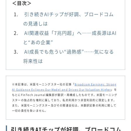
＜目次＞
引き続きAIチップが好調、ブロードコム
の見通しは
AI関連収益「7兆円超」へ──成長源はAI
と“あの企業”
AI成長でも危うい“過熱感”……気になる
将来性は
※本記事は、米国モーニングスター社の記事「
Broadcom Earnings: Strong
AI Guidance Eclipses Our Model and Drives Our Valuation Higher
」を
もとにFinTech Journal編集部が翻訳・再構成したものです。米国モーニング
スターの独占的な権利に属しており、私的利用かつ非営利目的に限定します。
また、米国モーニングスター及びその関連会社は、本翻訳記事の利用に関して
一切の責任を負いません。
引き続きAIチップが好調、ブロードコム