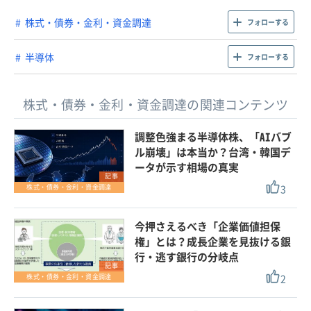
株式・債券・金利・資金調達
フォローする
半導体
フォローする
株式・債券・金利・資金調達の関連コンテンツ
調整色強まる半導体株、「AIバブ
ル崩壊」は本当か？台湾・韓国デ
ータが示す相場の真実
記事
3
株式・債券・金利・資金調達
今押さえるべき「企業価値担保
権」とは？成長企業を見抜ける銀
行・逃す銀行の分岐点
記事
2
株式・債券・金利・資金調達