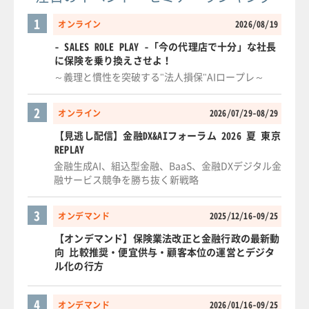
1
オンライン
2026/08/19
- SALES ROLE PLAY -「今の代理店で十分」な社長
に保険を乗り換えさせよ！
～義理と慣性を突破する"法人損保"AIロープレ～
2
オンライン
2026/07/29-08/29
【見逃し配信】金融DX&AIフォーラム 2026 夏 東京
REPLAY
金融生成AI、組込型金融、BaaS、金融DXデジタル金
融サービス競争を勝ち抜く新戦略
3
オンデマンド
2025/12/16-09/25
【オンデマンド】保険業法改正と金融行政の最新動
向 比較推奨・便宜供与・顧客本位の運営とデジタ
ル化の行方
4
オンデマンド
2026/01/16-09/25