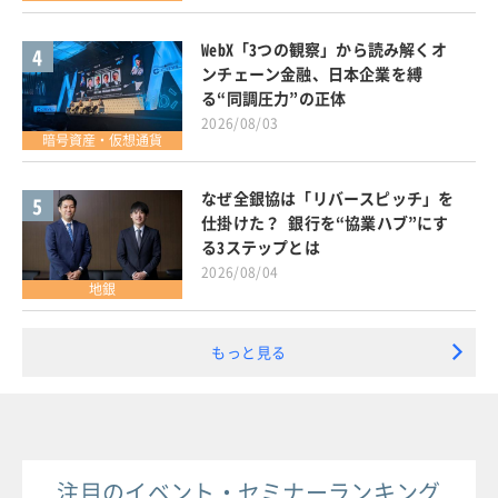
WebX「3つの観察」から読み解くオ
4
ンチェーン金融、日本企業を縛
る“同調圧力”の正体
2026/08/03
暗号資産・仮想通貨
なぜ全銀協は「リバースピッチ」を
5
仕掛けた？ 銀行を“協業ハブ”にす
る3ステップとは
2026/08/04
地銀
もっと見る
注目のイベント・セミナーランキング