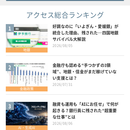
アクセス総合ランキング
好調なのに「いよぎん・愛媛銀」が
1
統合した理由、残された…四国地銀
サバイバル大解説
2026/08/05
地銀
金融庁も認める“手つかずの3領
2
域”、地銀・信金がまだ稼げていな
い支援とは？
2026/07/31
金融政策
融資も運用も「AIにお任せ」で何が
3
起きる？銀行員に残された“超重要
な仕事”とは
2026/08/06
AI・生成AI