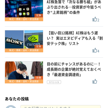
AI株急落で「次なる勝ち組」があ
ぶり出される…投資家が今狙うべ
き“上昇銘柄”の条件
記事
2
株式・債券・金利・資金調達
【狙い目12銘柄】AI株はもう遅
い？ 実はエヌビディアも入る「割
安テック株」リスト
記事
4
株式・債券・金利・資金調達
目の前にチャンスがあるのに…！
成長期の企業が絶対覚えておくべ
き「最速資金調達術」
記事
株式・債券・金利・資金調達
あなたの投稿