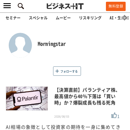
無料登録
セミナー
スペシャル
ムービー
リスキリング
AI・生成AI
Morningstar
フォローする
【決算直前】パランティア株、
最高値から40％下落は「買い
時」か？爆裂成長も残る死角
1
2026/08/03
AI相場の象徴として投資家の期待を一身に集めてき