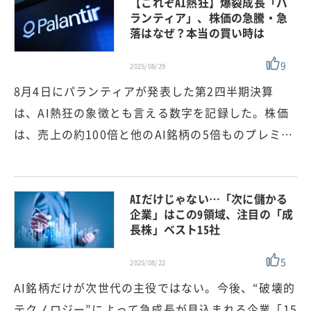
【これぞAI熱狂】爆裂成長「パ
ランティア」、株価の急騰・急
落はなぜ？本当の買い時は
9
2025/08/29
8月4日にパランティアが発表した第2四半期決算
は、AI熱狂の象徴とも言える数字を記録した。株価
は、売上の約100倍と他のAI銘柄の5倍ものプレミ…
AIだけじゃない…「次に儲かる
企業」はこの9領域、注目の「成
長株」ベスト15社
5
2025/08/22
AI銘柄だけが次世代の主役ではない。今後、“破壊的
テクノロジー”によって急成長が見込まれる企業「15