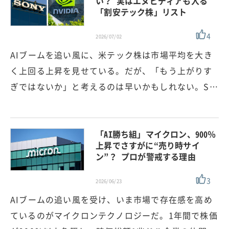
い？ 実はエヌビディアも入る
「割安テック株」リスト
4
2026/07/02
AIブームを追い風に、米テック株は市場平均を大き
く上回る上昇を見せている。だが、「もう上がりす
ぎではないか」と考えるのは早いかもしれない。S…
「AI勝ち組」マイクロン、900％
上昇でさすがに“売り時サイ
ン”？ プロが警戒する理由
3
2026/06/23
AIブームの追い風を受け、いま市場で存在感を高め
ているのがマイクロンテクノロジーだ。1年間で株価