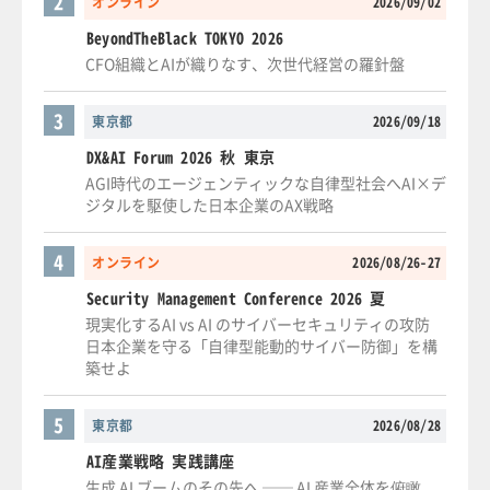
2
オンライン
2026/09/02
BeyondTheBlack TOKYO 2026
CFO組織とAIが織りなす、次世代経営の羅針盤
3
東京都
2026/09/18
DX&AI Forum 2026 秋 東京
AGI時代のエージェンティックな自律型社会へAI×デ
ジタルを駆使した日本企業のAX戦略
4
オンライン
2026/08/26-27
Security Management Conference 2026 夏
現実化するAI vs AI のサイバーセキュリティの攻防
日本企業を守る「自律型能動的サイバー防御」を構
築せよ
5
東京都
2026/08/28
AI産業戦略 実践講座
生成 AI ブームのその先へ ── AI 産業全体を俯瞰