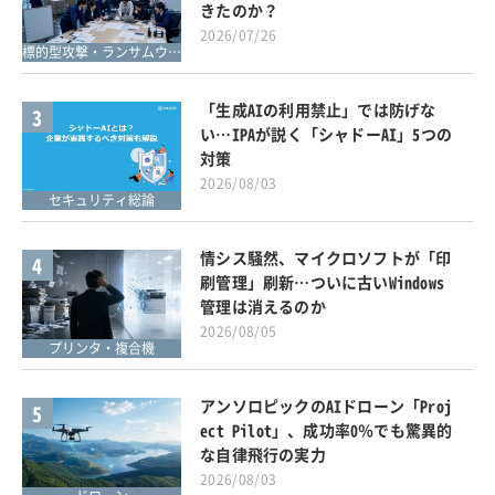
きたのか？
2026/07/26
標的型攻撃・ランサムウェア対策
「生成AIの利用禁止」では防げな
3
い…IPAが説く「シャドーAI」5つの
対策
2026/08/03
セキュリティ総論
情シス騒然、マイクロソフトが「印
4
刷管理」刷新…ついに古いWindows
管理は消えるのか
2026/08/05
プリンタ・複合機
アンソロピックのAIドローン「Proj
5
ect Pilot」、成功率0％でも驚異的
な自律飛行の実力
2026/08/03