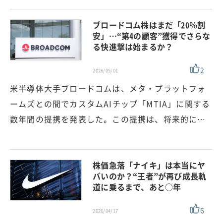
ブロードコム株はまだ「20％割
安」…“第4の顧客”獲得でさらな
る快進撃は始まるか？
2
2026/05/01
米半導体大手ブロードコムは、メタ・プラットフォ
ームズとの間でカスタムAIチップ「MTIA」に関する
数年間の提携を発表した。この提携は、将来的に…
株価急落「ナイキ」は本当にヤ
バいのか？“王者”が再び成長軌
道に乗るまで、あと○年
6
2026/04/17