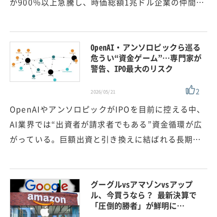
が900％以上急騰し、時価総額1兆ドル企業の仲間…
OpenAI・アンソロピックら巡る
危うい“資金ゲーム”…専門家が
警告、IPO最大のリスク
2
2026/05/21
OpenAIやアンソロピックがIPOを目前に控える中、
AI業界では“出資者が請求者でもある”資金循環が広
がっている。巨額出資と引き換えに結ばれる長期…
グーグルvsアマゾンvsアップ
ル、今買うなら？ 最新決算で
「圧倒的勝者」が鮮明に…