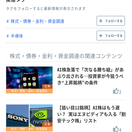
タグをフォローすると最新情報が表示されます
株式・債券・金利・資金調達
フォローする
半導体
フォローする
株式・債券・金利・資金調達の関連コンテンツ
AI株急落で「次なる勝ち組」があ
ぶり出される…投資家が今狙うべ
き“上昇銘柄”の条件
記事
2
株式・債券・金利・資金調達
【狙い目12銘柄】AI株はもう遅
い？ 実はエヌビディアも入る「割
安テック株」リスト
記事
4
株式・債券・金利・資金調達