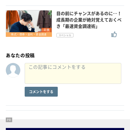
目の前にチャンスがあるのに…！
成長期の企業が絶対覚えておくべ
き「最速資金調達術」
記事
株式・債券・金利・資金調達
あなたの投稿
コメントをする
PR
PR
PR