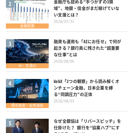
金融庁も認める“手つかずの3領
2
域”、地銀・信金がまだ稼げていな
い支援とは？
2026/07/31
金融政策
融資も運用も「AIにお任せ」で何が
3
起きる？銀行員に残された“超重要
な仕事”とは
2026/08/06
AI・生成AI
WebX「3つの観察」から読み解くオ
4
ンチェーン金融、日本企業を縛
る“同調圧力”の正体
2026/08/03
暗号資産・仮想通貨
なぜ全銀協は「リバースピッチ」を
5
仕掛けた？ 銀行を“協業ハブ”にす