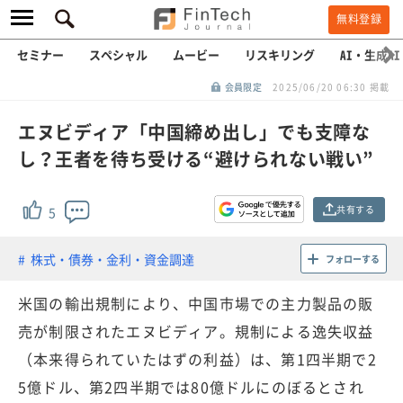
無料登録
セミナー
スペシャル
ムービー
リスキリング
AI・生成AI
会員限定
2025/06/20 06:30 掲載
エヌビディア「中国締め出し」でも支障な
し？王者を待ち受ける“避けられない戦い”
共有する
5
株式・債券・金利・資金調達
フォローする
米国の輸出規制により、中国市場での主力製品の販
売が制限されたエヌビディア。規制による逸失収益
（本来得られていたはずの利益）は、第1四半期で2
5億ドル、第2四半期では80億ドルにのぼるとされ