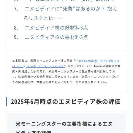
エヌビディアに“死角”はあるのか？ 抱え
るリスクとは……
エヌビディア株の好材料3点
エヌビディア株の悪材料3点
※本記事は、米国モーニングスター社の記事「
After Earnings, Is Nvidia Sto
ck a Buy, a Sell, or Fairly Valued?
」をもとにFinTech Journal編集部が翻
訳・再構成したものです。米国モーニングスターの独占的な権利に属してお
り、私的利用かつ非営利目的に限定します。また、米国モーニングスター及び
その関連会社は、本翻訳記事の利用に関して一切の責任を負いません。
2025年6月時点のエヌビディア株の評価
米モーニングスターの主要指標によるエヌ
ビディアの評価