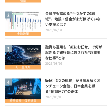
地銀
金融庁も認める“手つかずの3領
2
域”、地銀・信金がまだ稼げていな
い支援とは？
2026/07/31
金融政策
融資も運用も「AIにお任せ」で何が
3
起きる？銀行員に残された“超重要
な仕事”とは
2026/08/06
AI・生成AI
WebX「3つの観察」から読み解くオ
4
ンチェーン金融、日本企業を縛
る“同調圧力”の正体
2026/08/03
暗号資産・仮想通貨