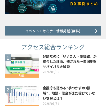
イベント・セミナー情報掲載(無料)
アクセス総合ランキング
好調なのに「いよぎん・愛媛銀」が
1
統合した理由、残された…四国地銀
サバイバル大解説
2026/08/05
地銀
金融庁も認める“手つかずの3領
2
域”、地銀・信金がまだ稼げていな
い支援とは？
2026/07/31