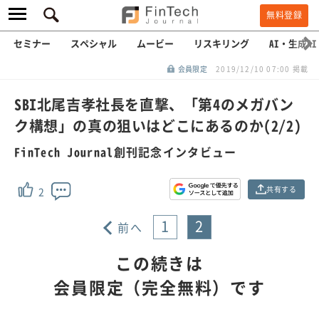
無料登録
セミナー
スペシャル
ムービー
リスキリング
AI・生成AI
会員限定
2019/12/10 07:00 掲載
SBI北尾吉孝社長を直撃、「第4のメガバン
ク構想」の真の狙いはどこにあるのか(2/2)
FinTech Journal創刊記念インタビュー
共有する
2
1
2
前へ
この続きは
会員限定（完全無料）です