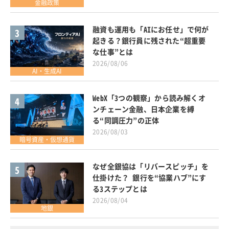
金融政策
融資も運用も「AIにお任せ」で何が
3
起きる？銀行員に残された“超重要
な仕事”とは
2026/08/06
AI・生成AI
WebX「3つの観察」から読み解くオ
4
ンチェーン金融、日本企業を縛
る“同調圧力”の正体
2026/08/03
暗号資産・仮想通貨
なぜ全銀協は「リバースピッチ」を
5
仕掛けた？ 銀行を“協業ハブ”にす
る3ステップとは
2026/08/04
地銀