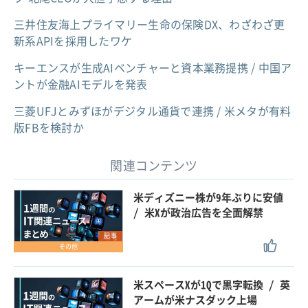
三井住友海上プライマリー生命の保険DX、わざわざ更
新系APIを採用したワケ
キーエンスが生成AIベンチャーと資本業務提携 / 中国ア
ントが金融AIモデルを発表
三菱UFJとみずほがデジタル通貨で連携 / 米メタが有料
版FBを検討か
関連コンテンツ
米ディズニー株が9年ぶりに安値
/ 米Xが政治広告を全面解禁
記事
その他
米スペースXが1Qで黒字転換 / 英
アームが米ナスダック上場