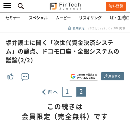
無料登録
セミナー
スペシャル
ムービー
リスキリング
AI・生成AI
会員限定
2021/02/26 07:00 掲載
堀弁護士に聞く「次世代資金決済システ
ム」の論点、ドコモ口座・全銀システムの
議論(2/2)
共有する
1
2
前へ
この続きは
会員限定（完全無料）です