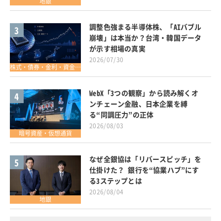
地銀
調整色強まる半導体株、「AIバブル
3
崩壊」は本当か？台湾・韓国データ
が示す相場の真実
2026/07/30
株式・債券・金利・資金調達
WebX「3つの観察」から読み解くオ
4
ンチェーン金融、日本企業を縛
る“同調圧力”の正体
2026/08/03
暗号資産・仮想通貨
なぜ全銀協は「リバースピッチ」を
5
仕掛けた？ 銀行を“協業ハブ”にす
る3ステップとは
2026/08/04
地銀