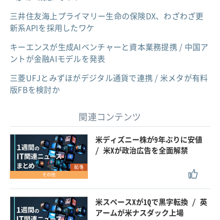
三井住友海上プライマリー生命の保険DX、わざわざ更
新系APIを採用したワケ
キーエンスが生成AIベンチャーと資本業務提携 / 中国ア
ントが金融AIモデルを発表
三菱UFJとみずほがデジタル通貨で連携 / 米メタが有料
版FBを検討か
関連コンテンツ
米ディズニー株が9年ぶりに安値
/ 米Xが政治広告を全面解禁
記事
その他
米スペースXが1Qで黒字転換 / 英
アームが米ナスダック上場