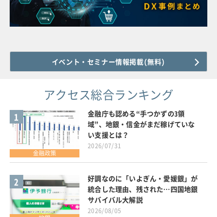
イベント・セミナー情報掲載(無料)
アクセス総合ランキング
金融庁も認める“手つかずの3領
1
域”、地銀・信金がまだ稼げていな
い支援とは？
2026/07/31
金融政策
好調なのに「いよぎん・愛媛銀」が
2
統合した理由、残された…四国地銀
サバイバル大解説
2026/08/05