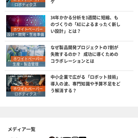
ケ
ロボティクス
34年かかる分析を3週間に短縮、も
のづくりの「AIによるまったく新し
ホワイトペーパー
い設計」とは？
設計・開発・生産準備
なぜ製品開発プロジェクトの7割が
失敗するのか？ 成功に導くための
ホワイトペーパー
コラボレーションとは
生産・製造管理
中小企業で広がる「ロボット技術」
導入の波、専門知識や予算不足をど
ホワイトペーパー
う解消する？
ロボティクス
メディア一覧