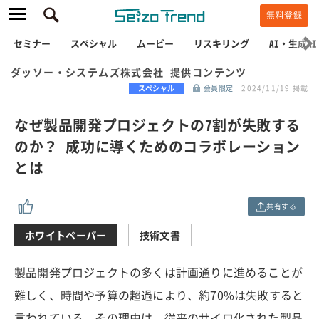
無料登録
セミナー
スペシャル
ムービー
リスキリング
AI・生成AI
ダッソー・システムズ株式会社 提供コンテンツ
スペシャル
会員限定
2024/11/19 掲載
なぜ製品開発プロジェクトの7割が失敗する
のか？ 成功に導くためのコラボレーション
とは
共有する
ホワイトペーパー
技術文書
製品開発プロジェクトの多くは計画通りに進めることが
難しく、時間や予算の超過により、約70%は失敗すると
言われている。その理由は、従来のサイロ化された製品