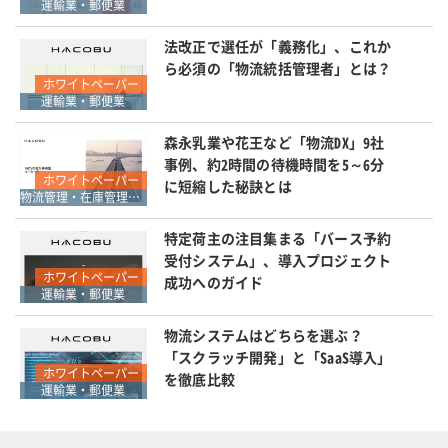
運輸業・郵便業
法改正で選任が「義務化」、これか
ら必須の「物流統括管理者」とは？
ホワイトペーパー
運輸業・郵便業
森永乳業や花王など「物流DX」9社
事例、約2時間の待機時間を5～6分
ホワイトペーパー
に短縮した秘訣とは
物流管理・在庫管理・SCM
特定荷主の注目集まる「バース予約
受付システム」、導入プロジェクト
ホワイトペーパー
成功へのガイド
運輸業・郵便業
物流システムはどちらを選ぶ？
「スクラッチ開発」と「SaaS導入」
ホワイトペーパー
を徹底比較
運輸業・郵便業