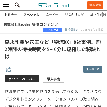
無料登録
セミナー
スペシャル
ムービー
リスキリング
AI・生成AI
株式会社Hacobu 提供コンテンツ
スペシャル
会員限定
2025/01/22 掲載
森永乳業や花王など「物流DX」9社事例、約
2時間の待機時間を5～6分に短縮した秘訣と
は
共有する
ホワイトペーパー
導入事例
物流業界では企業間物流を最適化するため、さまざまな
デジタルトランスフォーメーション（DX）の取り組み
が行われている。たとえば、乳製品メーカーの森永乳業