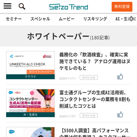
無料登録
セミナー
スペシャル
ムービー
リスキリング
AI・生成AI
ホワイトペーパー
(180記事)
義務化の「飲酒検査」、確実に実
施できている？ アナログ運用はヌ
ケモレのもと
ホワイトペーパー
クラウド
2024/11/11
富士通グループの生成AI活用術、
コンタクトセンターの業務を8割も
削減したコツとは
ホワイトペーパー
AI・生成AI
2024/11/07
【5500人調査】高パフォーマンス