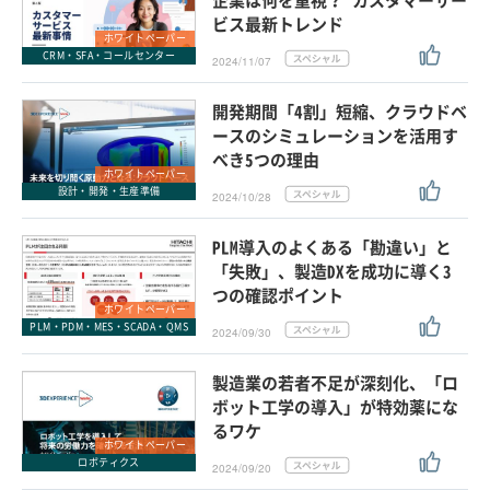
企業は何を重視？ カスタマーサー
ビス最新トレンド
ホワイトペーパー
CRM・SFA・コールセンター
2024/11/07
開発期間「4割」短縮、クラウドベ
ースのシミュレーションを活用す
べき5つの理由
ホワイトペーパー
設計・開発・生産準備
2024/10/28
PLM導入のよくある「勘違い」と
「失敗」、製造DXを成功に導く3
つの確認ポイント
ホワイトペーパー
PLM・PDM・MES・SCADA・QMS
2024/09/30
製造業の若者不足が深刻化、「ロ
ボット工学の導入」が特効薬にな
るワケ
ホワイトペーパー
ロボティクス
2024/09/20