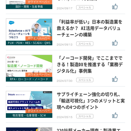
ホワイトペーパー
設計・開発・生産準備
2024/09/17
「利益率が低い」日本の製造業を
救えるか？ AI活用データバリュ
ーチェーンの構築
ホワイトペーパー
PLM・PDM・MES・SCADA・QMS
2024/09/13
「ノーコード開発」でここまでで
きる！製造DXを推進する「業務デ
ジタル化」事例集
ホワイトペーパー
RPA・ローコード・ノーコード
2024/07/30
サプライチェーン強化の切り札、
「輸送可視化」3つのメリットと実
現への4つのポイント
ホワイトペーパー
物流管理・在庫管理・SCM
2024/05/15
220社超メーカー調査：製造業エ