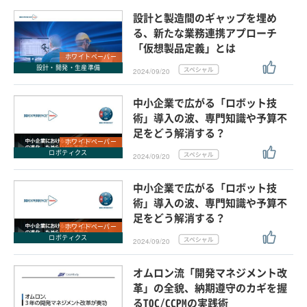
設計と製造間のギャップを埋め
る、新たな業務連携アプローチ
「仮想製品定義」とは
ホワイトペーパー
設計・開発・生産準備
2024/09/20
中小企業で広がる「ロボット技
術」導入の波、専門知識や予算不
足をどう解消する？
ホワイトペーパー
ロボティクス
2024/09/20
中小企業で広がる「ロボット技
術」導入の波、専門知識や予算不
足をどう解消する？
ホワイトペーパー
ロボティクス
2024/09/20
オムロン流「開発マネジメント改
革」の全貌、納期遵守のカギを握
るTOC/CCPMの実践術