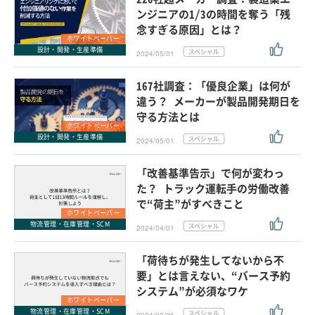
ンジニアの1/3の時間を奪う「残
念すぎる原因」とは？
ホワイトペーパー
設計・開発・生産準備
2024/05/01
167社調査：「優良企業」は何が
違う？ メーカーが製品開発期日を
守る方法とは
ホワイトペーパー
設計・開発・生産準備
2024/05/01
「改善基準告示」で何が変わっ
た？ トラック運転手の労働改善
で“荷主”がすべきこと
ホワイトペーパー
物流管理・在庫管理・SCM
2024/04/01
「荷待ちが発生してないから不
要」とは言えない、“バース予約
システム”が必須なワケ
ホワイトペーパー
物流管理・在庫管理・SCM