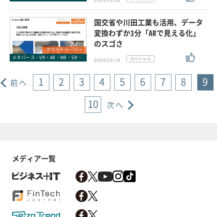
2024/03/26
国交省や川田工業も活用、データ
変換わずか3分「ARで見える化」
のスゴさ
ホワイトペーパー
メタバース・VR・AR・MR・SR・xR
2024/03/18
1
2
3
4
5
6
7
8
9
前へ
10
次へ
メディア一覧