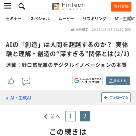
無料登録
セミナー
スペシャル
ムービー
リスキリング
AI・生成AI
会員限定
2023/12/04 06:30 掲載
AIの「創造」は人間を超越するのか？ 実体
験と理解・創造の“深すぎる”関係とは(2/2)
連載：野口悠紀雄のデジタルイノベーションの本質
共有する
AI・生成AI
フォローする
1
2
前へ
この続きは