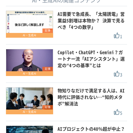
AI・生成AIの関連コンテンツ
AI需要で急成長、「太陽誘電」営
業益5割増は本物か？ 決算で見る
べき「4つの数字」
記事
1
AI・生成AI
Copilot・ChatGPT・Gemini？ガ
ートナー流「AIアシスタント」選
定の“4つの基準”とは
記事
3
AI・生成AI
物知りなだけで満足する人は、AI
時代に評価されない…“知的メタ
ボ”解消法
記事
5
AI・生成AI
AIプロジェクトの40％超が中止？