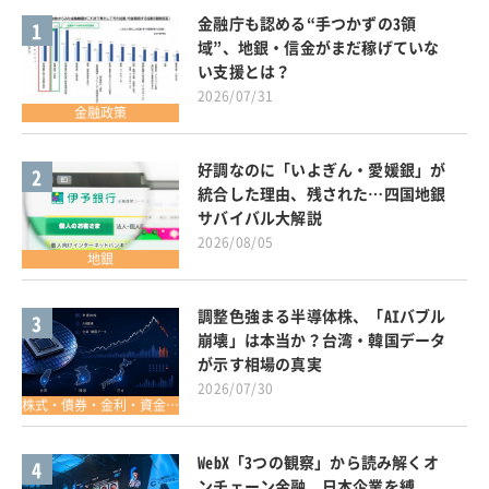
金融庁も認める“手つかずの3領
1
域”、地銀・信金がまだ稼げていな
い支援とは？
2026/07/31
金融政策
好調なのに「いよぎん・愛媛銀」が
2
統合した理由、残された…四国地銀
サバイバル大解説
2026/08/05
地銀
調整色強まる半導体株、「AIバブル
3
崩壊」は本当か？台湾・韓国データ
が示す相場の真実
2026/07/30
株式・債券・金利・資金調達
WebX「3つの観察」から読み解くオ
4
ンチェーン金融、日本企業を縛