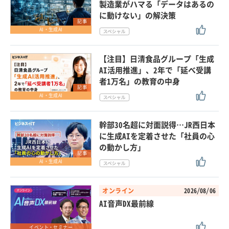
製造業がハマる「データはあるの
に動けない」の解決策
記事
AI・生成AI
【注目】日清食品グループ「生成
AI活用推進」、2年で「延べ受講
者1万名」の教育の中身
記事
AI・生成AI
幹部30名超に対面説得…JR西日本
に生成AIを定着させた「社員の心
の動かし方」
記事
AI・生成AI
オンライン
2026/08/06
AI音声DX最前線
イベント・セミナー