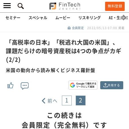
無料登録
セミナー
スペシャル
ムービー
リスキリング
AI・生成AI
会員限定
2022/05/13 07:00 掲載
「高税率の日本」「税逃れ大国の米国」、
課題だらけの暗号資産税は4つの争点がカギ
(2/2)
米国の動向から読み解くビジネス羅針盤
共有する
1
2
前へ
この続きは
会員限定（完全無料）です