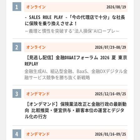
1
オンライン
2026/08/19
- SALES ROLE PLAY -「今の代理店で十分」な社長
に保険を乗り換えさせよ！
～義理と慣性を突破する"法人損保"AIロープレ～
2
オンライン
2026/07/29-08/29
【見逃し配信】金融DX&AIフォーラム 2026 夏 東京
REPLAY
金融生成AI、組込型金融、BaaS、金融DXデジタル金
融サービス競争を勝ち抜く新戦略
3
オンデマンド
2025/12/16-09/25
【オンデマンド】保険業法改正と金融行政の最新動
向 比較推奨・便宜供与・顧客本位の運営とデジタ
ル化の行方
4
オンデマンド
2026/01/16-09/25