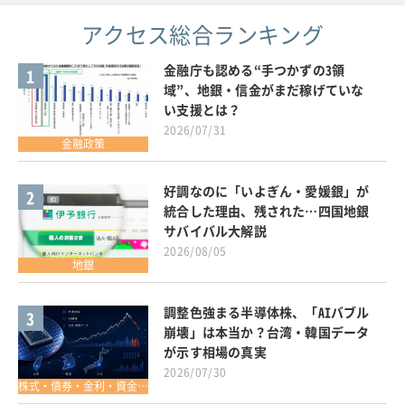
アクセス総合ランキング
金融庁も認める“手つかずの3領
1
域”、地銀・信金がまだ稼げていな
い支援とは？
2026/07/31
金融政策
好調なのに「いよぎん・愛媛銀」が
2
統合した理由、残された…四国地銀
サバイバル大解説
2026/08/05
地銀
調整色強まる半導体株、「AIバブル
3
崩壊」は本当か？台湾・韓国データ
が示す相場の真実
2026/07/30
株式・債券・金利・資金調達