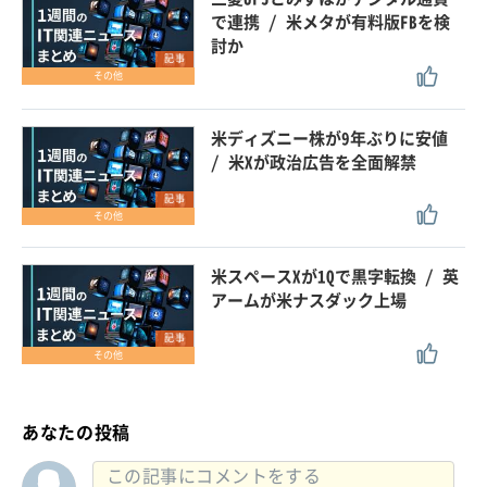
で連携 / 米メタが有料版FBを検
討か
記事
その他
米ディズニー株が9年ぶりに安値
/ 米Xが政治広告を全面解禁
記事
その他
米スペースXが1Qで黒字転換 / 英
アームが米ナスダック上場
記事
その他
あなたの投稿