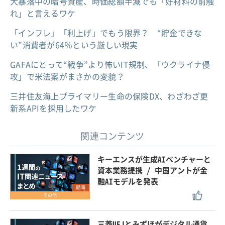
大暴落中の暗号資産、時価総額半減でも「好材料の前触
れ」と言えるワケ
「インフレ」「利上げ」でもう限界？ “貯金できな
い”消費者が64％という厳しい現実
GAFAにとって“戦争”より怖いIT規制、「ウクライナ侵
攻」で米法案がまさかの変貌？
三井住友海上プライマリー生命の保険DX、わざわざ更
新系APIを採用したワケ
関連コンテンツ
キーエンスが生成AIベンチャーと
資本業務提携 / 中国アントが金
融AIモデルを発表
記事
その他
三菱UFJとみずほがデジタル通貨