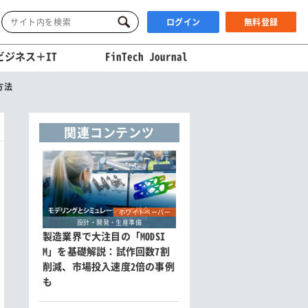
ログイン
無料登録
ビジネス＋IT
FinTech Journal
方法
関連コンテンツ
ホワイトペーパー
設計・開発・生産準備
製造業界で大注目の「MODSI
M」を基礎解説：試作回数7割
削減、市場投入速度2倍の事例
も