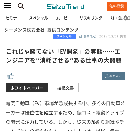
無料登録
セミナー
スペシャル
ムービー
リスキリング
AI・生成AI
シーメンス株式会社 提供コンテンツ
スペシャル
会員限定
2025/12/19 掲載
これじゃ勝てない「EV開発」の実態……エ
ンジニアを“消耗させる”ある仕事の大問題
共有する
ホワイトペーパー
技術文書
電気自動車（EV）市場が急成長する中、多くの自動車メ
ーカーは優位性を確立するため、低コスト電動ドライブ
の開発に注力している。しかし、従来の縦割り組織やチ