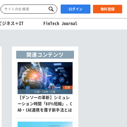
ログイン
無料登録
ビジネス＋IT
FinTech Journal
関連コンテンツ
記事
CAD・CAM・CAE
【デンソーの革新】シミュレ
ーション時間「80％短縮」、C
AD・CAE連携を覆す新手法とは