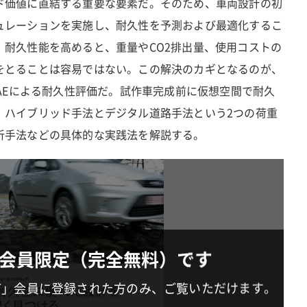
ド価値に直結する重要な要素だ。そのため、車両設計の初
ュレーションを実施し、耐久性を予測および最適化するこ
、耐久性能を高めると、重量やCO2排出量、使用コストの
をとることは容易ではない。この解決のカギとなるのが、
CAEによる耐久性評価だ。試作車完成前に仮想空間で耐久
、ハイブリッド手法とデジタル道路手法という2つの荷重
析手法などの具体的な実践法を解説する。
会員限定（完全無料）です
IT」会員に登録された方のみ、ご覧いただけます。