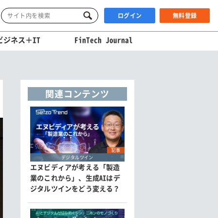
ログイン
無料登録
ビジネス＋IT
FinTech Journal
関連コンテンツ
記事
デジタルツイン
エヌビディアが考える「製造
業のこれから」、生成AIはデ
ジタルツインをどう変える？