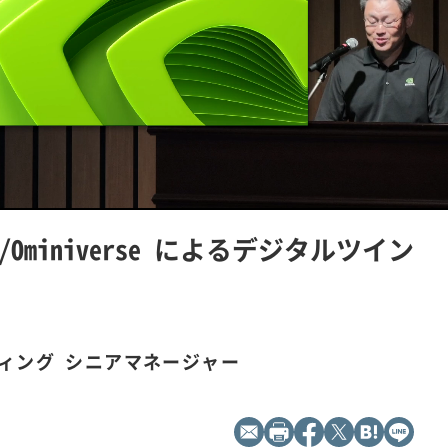
L
P
o
l
a
a
d
y
SD/Ominiverse によるデジタルツイン
e
b
d
a
:
c
1
k
0
R
0
a
.
t
0
e
0
%
ィング シニアマネージャー