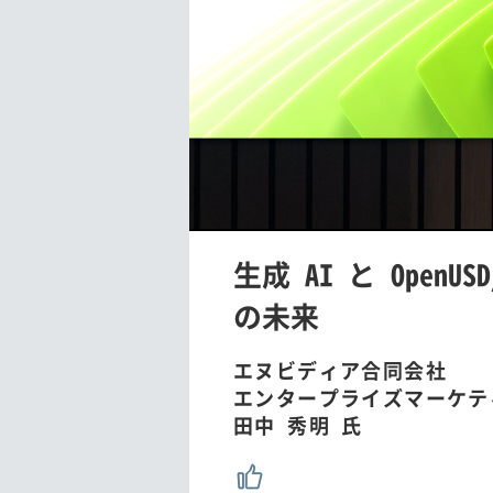
/
U
n
m
u
生成 AI と OpenU
t
e
の未来
エヌビディア合同会社
エンタープライズマーケテ
田中 秀明 氏