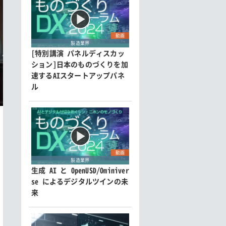
動画
製造業界
[特別講演 パネルディスカッ
ション]日本のものづくりを加
速するAIスタートアップパネ
ル
動画
製造業界
生成 AI と OpenUSD/Ominiver
se によるデジタルツインの未
来