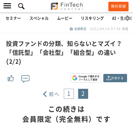
無料登録
セミナー
スペシャル
ムービー
リスキリング
AI・生成AI
会員限定
2021/04/16 07:00 掲載
投資ファンドの分類、知らないとマズイ？
「信託型」「会社型」「組合型」の違い
(2/2)
共有する
1
2
前へ
この続きは
会員限定（完全無料）です