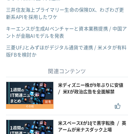
三井住友海上プライマリー生命の保険DX、わざわざ更
新系APIを採用したワケ
キーエンスが生成AIベンチャーと資本業務提携 / 中国ア
ントが金融AIモデルを発表
三菱UFJとみずほがデジタル通貨で連携 / 米メタが有料
版FBを検討か
関連コンテンツ
米ディズニー株が9年ぶりに安値
/ 米Xが政治広告を全面解禁
記事
その他
米スペースXが1Qで黒字転換 / 英
アームが米ナスダック上場