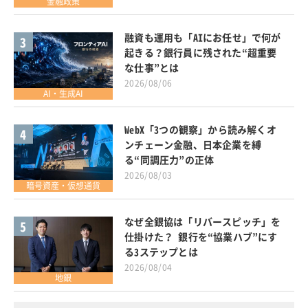
金融政策
融資も運用も「AIにお任せ」で何が
3
起きる？銀行員に残された“超重要
な仕事”とは
2026/08/06
AI・生成AI
WebX「3つの観察」から読み解くオ
4
ンチェーン金融、日本企業を縛
る“同調圧力”の正体
2026/08/03
暗号資産・仮想通貨
なぜ全銀協は「リバースピッチ」を
5
仕掛けた？ 銀行を“協業ハブ”にす
る3ステップとは
2026/08/04
地銀