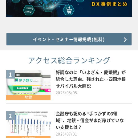
イベント・セミナー情報掲載(無料)
アクセス総合ランキング
好調なのに「いよぎん・愛媛銀」が
1
統合した理由、残された…四国地銀
サバイバル大解説
2026/08/05
地銀
金融庁も認める“手つかずの3領
2
域”、地銀・信金がまだ稼げていな
い支援とは？
2026/07/31