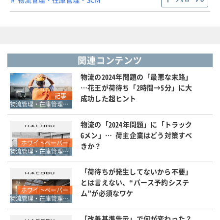
関連コンテンツ
物流の2024年問題の「最悪な末路」
…花王が荷待ち「2時間→5分」に大
記事
成功した超ヒント
物流管理・在庫管理・SCM
物流の「2024年問題」に「トラック
Gメン」… 荷主企業はどう対策すべ
ホワイトペーパー
きか？
物流管理・在庫管理・SCM
「荷待ちが発生してないから不要」
とは言えない、“バース予約システ
ホワイトペーパー
ム”が必須なワケ
物流管理・在庫管理・SCM
「改善基準告示」で何が変わった？