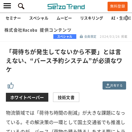
無料登録
セミナー
スペシャル
ムービー
リスキリング
AI・生成AI
株式会社Hacobu 提供コンテンツ
スペシャル
会員限定
2024/03/26 掲載
「荷待ちが発生してないから不要」とは言
えない、“バース予約システム”が必須なワ
ケ
共有する
ホワイトペーパー
技術文書
物流領域では「荷待ち時間の削減」が大きな課題になっ
ている。その解決策の一環として国土交通省でも推進し
ているのが、バース（荷物の積み降ろしをする際にトラ