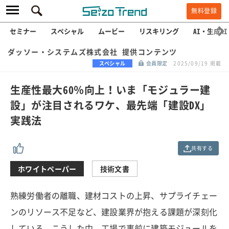
無料登録
セミナー
スペシャル
ムービー
リスキリング
AI・生成AI
ダッソー・システムズ株式会社 提供コンテンツ
スペシャル
会員限定
2025/09/19 掲載
生産性最大60％向上！いま「モジュラー建
設」が注目されるワケ、最先端「建設DX」
実践法
共有する
ホワイトペーパー
技術文書
熟練労働者の離職、建材コストの上昇、サプライチェー
ンのリソース不足など、建設業界が抱える課題が深刻化
している。こうした中、工場で事前に建築モジュールを