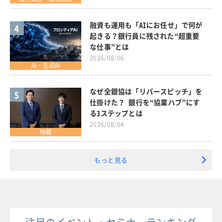
融資も運用も「AIにお任せ」で何が
4
起きる？銀行員に残された“超重要
な仕事”とは
2026/08/06
AI・生成AI
なぜ全銀協は「リバースピッチ」を
5
仕掛けた？ 銀行を“協業ハブ”にす
る3ステップとは
2026/08/04
地銀
もっと見る