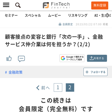
無料登録
セミナー
スペシャル
ムービー
リスキリング
AI・生成AI
会員限定
2023/03/22 07:00 掲載
顧客接点の変容と銀行「次の一手」、金融
サービス仲介業は何を担うか？(2/2)
共有する
金融政策
フォローする
1
2
前へ
この続きは
会員限定（完全無料）です