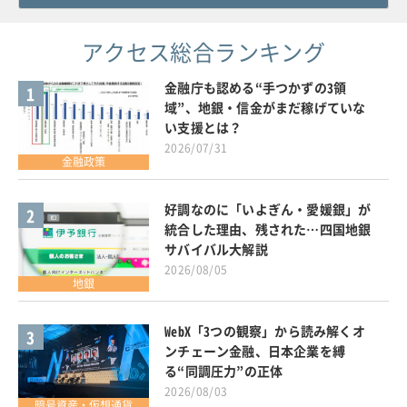
アクセス総合ランキング
金融庁も認める“手つかずの3領
1
域”、地銀・信金がまだ稼げていな
い支援とは？
2026/07/31
金融政策
好調なのに「いよぎん・愛媛銀」が
2
統合した理由、残された…四国地銀
サバイバル大解説
2026/08/05
地銀
WebX「3つの観察」から読み解くオ
3
ンチェーン金融、日本企業を縛
る“同調圧力”の正体
2026/08/03
暗号資産・仮想通貨