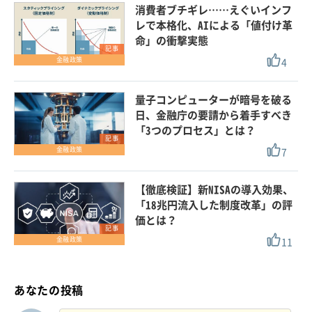
消費者ブチギレ……えぐいインフ
レで本格化、AIによる「値付け革
命」の衝撃実態
記事
4
金融政策
量子コンピューターが暗号を破る
日、金融庁の要請から着手すべき
「3つのプロセス」とは？
記事
7
金融政策
【徹底検証】新NISAの導入効果、
「18兆円流入した制度改革」の評
価とは？
記事
11
金融政策
あなたの投稿