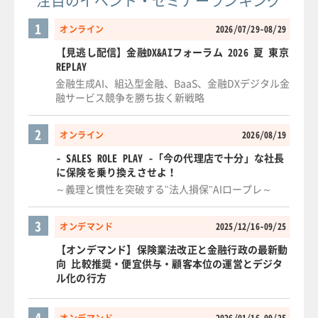
注目のイベント・セミナーランキング
1
オンライン
2026/07/29-08/29
【見逃し配信】金融DX&AIフォーラム 2026 夏 東京
REPLAY
金融生成AI、組込型金融、BaaS、金融DXデジタル金
融サービス競争を勝ち抜く新戦略
2
オンライン
2026/08/19
- SALES ROLE PLAY -「今の代理店で十分」な社長
に保険を乗り換えさせよ！
～義理と慣性を突破する"法人損保"AIロープレ～
3
オンデマンド
2025/12/16-09/25
【オンデマンド】保険業法改正と金融行政の最新動
向 比較推奨・便宜供与・顧客本位の運営とデジタ
ル化の行方
4