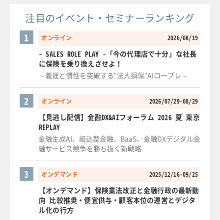
注目のイベント・セミナーランキング
1
オンライン
2026/08/19
- SALES ROLE PLAY -「今の代理店で十分」な社長
に保険を乗り換えさせよ！
～義理と慣性を突破する"法人損保"AIロープレ～
2
オンライン
2026/07/29-08/29
【見逃し配信】金融DX&AIフォーラム 2026 夏 東京
REPLAY
金融生成AI、組込型金融、BaaS、金融DXデジタル金
融サービス競争を勝ち抜く新戦略
3
オンデマンド
2025/12/16-09/25
【オンデマンド】保険業法改正と金融行政の最新動
向 比較推奨・便宜供与・顧客本位の運営とデジタ
ル化の行方