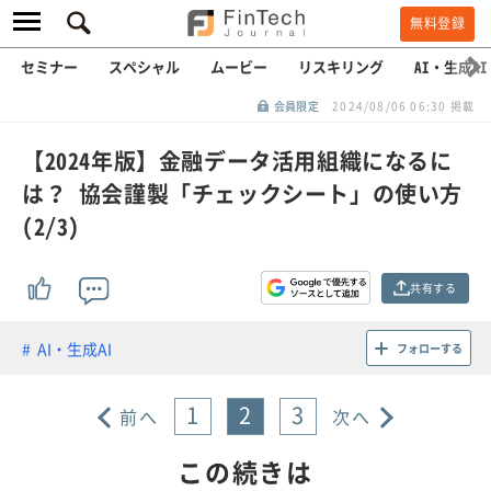
無料登録
セミナー
スペシャル
ムービー
リスキリング
AI・生成AI
会員限定
2024/08/06 06:30 掲載
【2024年版】金融データ活用組織になるに
は？ 協会謹製「チェックシート」の使い方
(2/3)
共有する
AI・生成AI
フォローする
1
2
3
前へ
次へ
この続きは