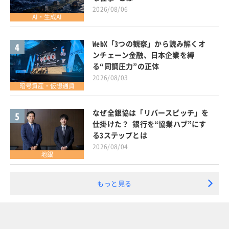
2026/08/06
AI・生成AI
WebX「3つの観察」から読み解くオ
4
ンチェーン金融、日本企業を縛
る“同調圧力”の正体
2026/08/03
暗号資産・仮想通貨
なぜ全銀協は「リバースピッチ」を
5
仕掛けた？ 銀行を“協業ハブ”にす
る3ステップとは
2026/08/04
地銀
もっと見る