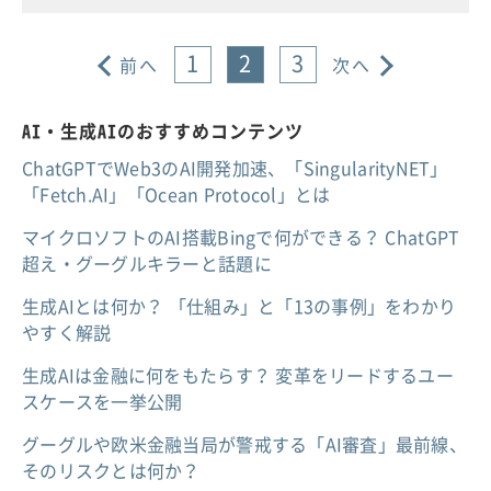
1
2
3
前へ
次へ
AI・生成AIのおすすめコンテンツ
ChatGPTでWeb3のAI開発加速、「SingularityNET」
「Fetch.AI」「Ocean Protocol」とは
マイクロソフトのAI搭載Bingで何ができる？ ChatGPT
超え・グーグルキラーと話題に
生成AIとは何か？ 「仕組み」と「13の事例」をわかり
やすく解説
生成AIは金融に何をもたらす？ 変革をリードするユー
スケースを一挙公開
グーグルや欧米金融当局が警戒する「AI審査」最前線、
そのリスクとは何か？