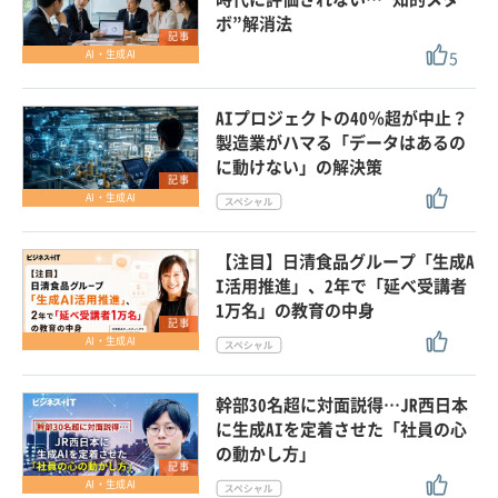
ボ”解消法
記事
5
AI・生成AI
AIプロジェクトの40％超が中止？
製造業がハマる「データはあるの
に動けない」の解決策
記事
AI・生成AI
【注目】日清食品グループ「生成A
I活用推進」、2年で「延べ受講者
1万名」の教育の中身
記事
AI・生成AI
幹部30名超に対面説得…JR西日本
に生成AIを定着させた「社員の心
の動かし方」
記事
AI・生成AI