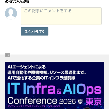
あなたの投稿
コメントをする
PR
PR
PR