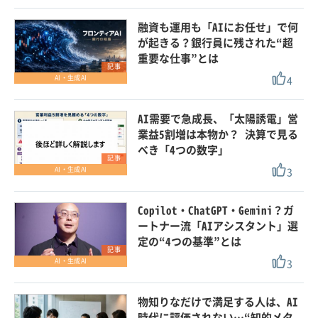
融資も運用も「AIにお任せ」で何
が起きる？銀行員に残された“超
重要な仕事”とは
記事
4
AI・生成AI
AI需要で急成長、「太陽誘電」営
業益5割増は本物か？ 決算で見る
べき「4つの数字」
記事
3
AI・生成AI
Copilot・ChatGPT・Gemini？ガ
ートナー流「AIアシスタント」選
定の“4つの基準”とは
記事
3
AI・生成AI
物知りなだけで満足する人は、AI
時代に評価されない…“知的メタ