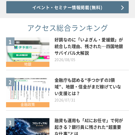
イベント・セミナー情報掲載(無料)
アクセス総合ランキング
好調なのに「いよぎん・愛媛銀」が
1
統合した理由、残された…四国地銀
サバイバル大解説
2026/08/05
地銀
金融庁も認める“手つかずの3領
2
域”、地銀・信金がまだ稼げていな
い支援とは？
2026/07/31
金融政策
融資も運用も「AIにお任せ」で何が
3
起きる？銀行員に残された“超重要
な仕事”とは