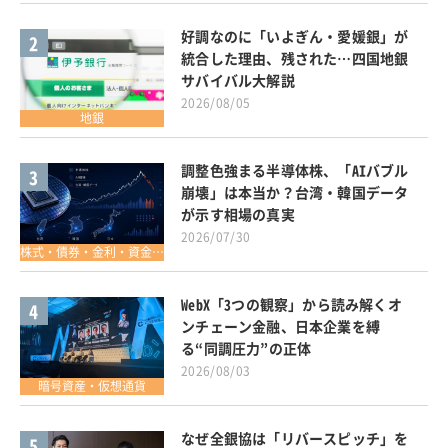
好調なのに「いよぎん・愛媛銀」が
2
統合した理由、残された…四国地銀
サバイバル大解説
2026/08/05
地銀
調整色強まる半導体株、「AIバブル
3
崩壊」は本当か？台湾・韓国データ
が示す相場の真実
2026/07/30
株式・債券・金利・資金調達
WebX「3つの観察」から読み解くオ
4
ンチェーン金融、日本企業を縛
る“同調圧力”の正体
2026/08/03
暗号資産・仮想通貨
なぜ全銀協は「リバースピッチ」を
5