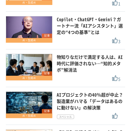
1
AI・生成AI
Copilot・ChatGPT・Gemini？ガ
ートナー流「AIアシスタント」選
定の“4つの基準”とは
記事
3
AI・生成AI
物知りなだけで満足する人は、AI
時代に評価されない…“知的メタ
ボ”解消法
記事
5
AI・生成AI
AIプロジェクトの40％超が中止？
製造業がハマる「データはあるの
に動けない」の解決策
記事
AI・生成AI