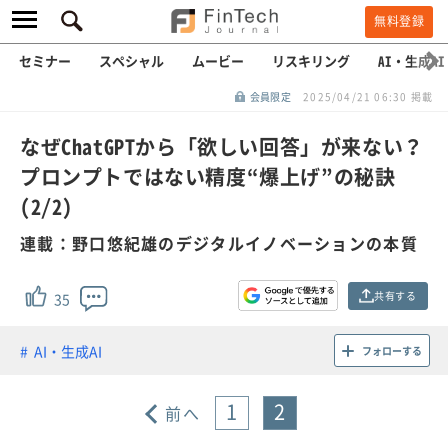
無料登録
セミナー
スペシャル
ムービー
リスキリング
AI・生成AI
会員限定
2025/04/21 06:30 掲載
なぜChatGPTから「欲しい回答」が来ない？
プロンプトではない精度“爆上げ”の秘訣
(2/2)
連載：野口悠紀雄のデジタルイノベーションの本質
共有する
35
AI・生成AI
フォローする
1
2
前へ