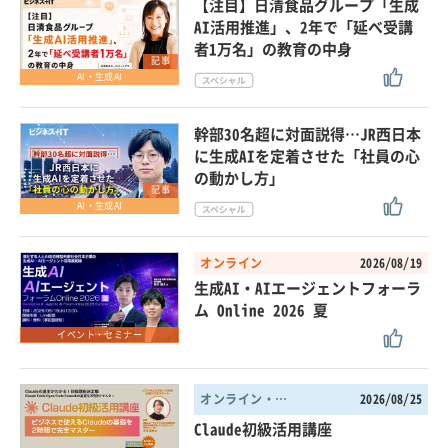
【注目】日清食品グループ「生成
AI活用推進」、2年で「延べ受講
者1万名」の教育の中身
記事
AI・生成AI
幹部30名超に対面説得…JR西日本
に生成AIを定着させた「社員の心
の動かし方」
記事
AI・生成AI
オンライン
2026/08/19
生成AI・AIエージェントフォーラ
ム Online 2026 夏
イベント・セミナー
オンライン・東京都
2026/08/25
Claude初級活用講座