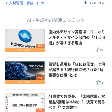
人材管理・育成・HRM
フォローする
AI・生成AIの関連コンテンツ
国内外デザイン賞獲得…コニカミ
ノルタ・デザイン部門の「AI活用
術」が凄すぎる理由
記事
2
AI・生成AI
融資も運用も「AIにお任せ」で何
が起きる？銀行員に残された“超
重要な仕事”とは
記事
3
AI・生成AI
AI需要で急成長、「太陽誘電」営
業益5割増は本物か？ 決算で見る
べき「4つの数字」
記事