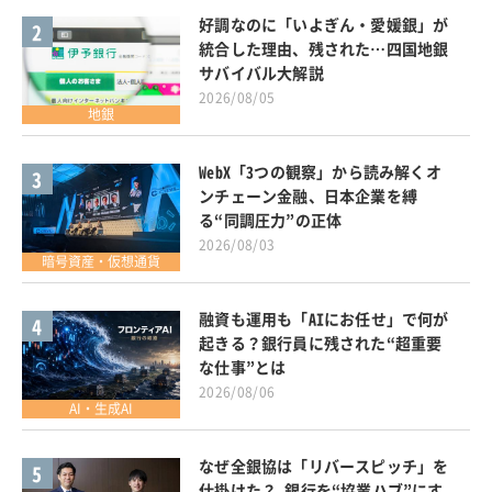
好調なのに「いよぎん・愛媛銀」が
2
統合した理由、残された…四国地銀
サバイバル大解説
2026/08/05
地銀
WebX「3つの観察」から読み解くオ
3
ンチェーン金融、日本企業を縛
る“同調圧力”の正体
2026/08/03
暗号資産・仮想通貨
融資も運用も「AIにお任せ」で何が
4
起きる？銀行員に残された“超重要
な仕事”とは
2026/08/06
AI・生成AI
なぜ全銀協は「リバースピッチ」を
5
仕掛けた？ 銀行を“協業ハブ”にす