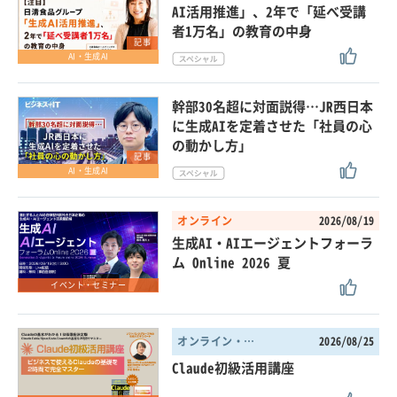
AI活用推進」、2年で「延べ受講
者1万名」の教育の中身
記事
AI・生成AI
幹部30名超に対面説得…JR西日本
に生成AIを定着させた「社員の心
の動かし方」
記事
AI・生成AI
オンライン
2026/08/19
生成AI・AIエージェントフォーラ
ム Online 2026 夏
イベント・セミナー
オンライン・東京都
2026/08/25
Claude初級活用講座