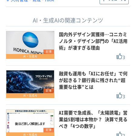
AI・生成AIの関連コンテンツ
国内外デザイン賞獲得…コニカミ
ノルタ・デザイン部門の「AI活用
術」が凄すぎる理由
記事
3
AI・生成AI
融資も運用も「AIにお任せ」で何
が起きる？銀行員に残された“超
重要な仕事”とは
記事
3
AI・生成AI
AI需要で急成長、「太陽誘電」営
業益5割増は本物か？ 決算で見る
べき「4つの数字」
記事
2
AI・生成AI