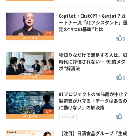
Copilot・ChatGPT・Gemini？ガ
ートナー流「AIアシスタント」選
定の“4つの基準”とは
記事
3
AI・生成AI
物知りなだけで満足する人は、AI
時代に評価されない…“知的メタ
ボ”解消法
記事
5
AI・生成AI
AIプロジェクトの40％超が中止？
製造業がハマる「データはあるの
に動けない」の解決策
記事
AI・生成AI
【注目】日清食品グループ「生成