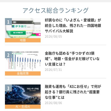
アクセス総合ランキング
好調なのに「いよぎん・愛媛銀」が
1
統合した理由、残された…四国地銀
サバイバル大解説
2026/08/05
地銀
金融庁も認める“手つかずの3領
2
域”、地銀・信金がまだ稼げていな
い支援とは？
2026/07/31
金融政策
融資も運用も「AIにお任せ」で何が
3
起きる？銀行員に残された“超重要
な仕事”とは
2026/08/06
AI・生成AI