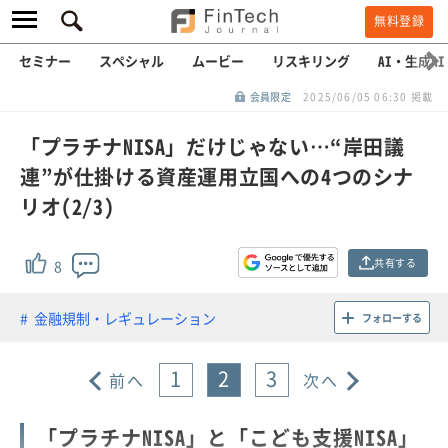
無料登録
セミナー
スペシャル
ムービー
リスキリング
AI・生成AI
会員限定
2025/06/05 06:30 掲載
「プラチナNISA」だけじゃない…“岸田議
連”が仕掛ける資産運用立国への4つのシナ
リオ(2/3)
共有する
8
金融規制・レギュレーション
フォローする
1
2
3
前へ
次へ
「プラチナNISA」と「こども支援NISA」