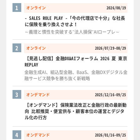
1
オンライン
2026/08/19
- SALES ROLE PLAY -「今の代理店で十分」な社長
に保険を乗り換えさせよ！
～義理と慣性を突破する"法人損保"AIロープレ～
2
オンライン
2026/07/29-08/29
【見逃し配信】金融DX&AIフォーラム 2026 夏 東京
REPLAY
金融生成AI、組込型金融、BaaS、金融DXデジタル金
融サービス競争を勝ち抜く新戦略
3
オンデマンド
2025/12/16-09/25
【オンデマンド】保険業法改正と金融行政の最新動
向 比較推奨・便宜供与・顧客本位の運営とデジタ
ル化の行方
4
オンデマンド
2026/01/16-09/25