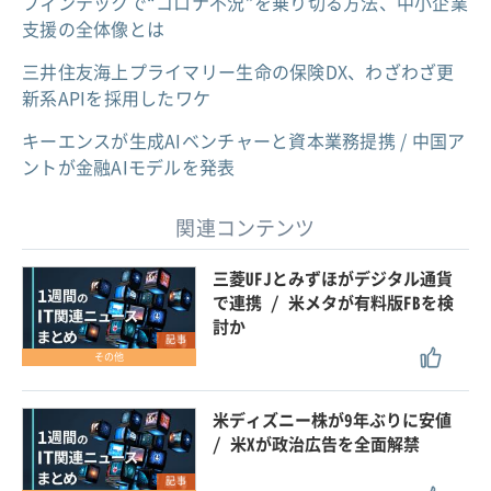
フィンテックで“コロナ不況”を乗り切る方法、中小企業
支援の全体像とは
三井住友海上プライマリー生命の保険DX、わざわざ更
新系APIを採用したワケ
キーエンスが生成AIベンチャーと資本業務提携 / 中国ア
ントが金融AIモデルを発表
関連コンテンツ
三菱UFJとみずほがデジタル通貨
で連携 / 米メタが有料版FBを検
討か
記事
その他
米ディズニー株が9年ぶりに安値
/ 米Xが政治広告を全面解禁
記事