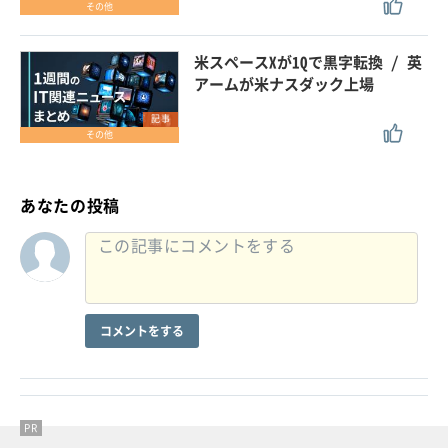
その他
米スペースXが1Qで黒字転換 / 英
アームが米ナスダック上場
記事
その他
あなたの投稿
コメントをする
PR
PR
PR