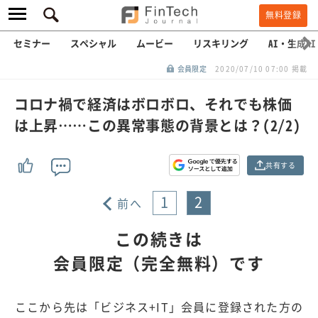
無料登録
セミナー
スペシャル
ムービー
リスキリング
AI・生成AI
会員限定
2020/07/10 07:00 掲載
コロナ禍で経済はボロボロ、それでも株価
は上昇……この異常事態の背景とは？(2/2)
共有する
1
2
前へ
この続きは
会員限定（完全無料）です
ここから先は「ビジネス+IT」会員に登録された方の