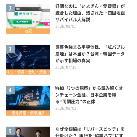
好調なのに「いよぎん・愛媛銀」が
2
統合した理由、残された…四国地銀
サバイバル大解説
2026/08/05
地銀
調整色強まる半導体株、「AIバブル
3
崩壊」は本当か？台湾・韓国データ
が示す相場の真実
2026/07/30
株式・債券・金利・資金調達
WebX「3つの観察」から読み解くオ
4
ンチェーン金融、日本企業を縛
る“同調圧力”の正体
2026/08/03
暗号資産・仮想通貨
なぜ全銀協は「リバースピッチ」を
5
仕掛けた？ 銀行を“協業ハブ”にす