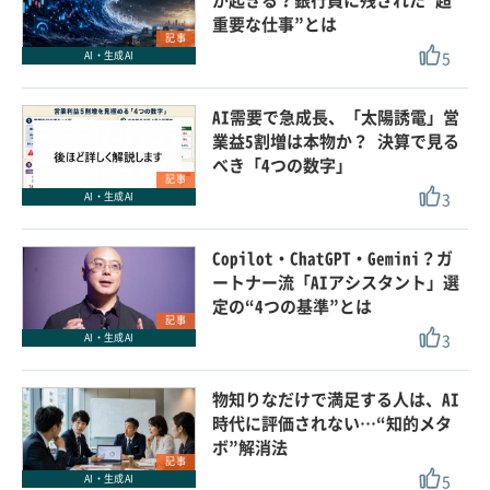
重要な仕事”とは
記事
5
AI・生成AI
AI需要で急成長、「太陽誘電」営
業益5割増は本物か？ 決算で見る
べき「4つの数字」
記事
3
AI・生成AI
Copilot・ChatGPT・Gemini？ガ
ートナー流「AIアシスタント」選
定の“4つの基準”とは
記事
3
AI・生成AI
物知りなだけで満足する人は、AI
時代に評価されない…“知的メタ
ボ”解消法
記事
5
AI・生成AI