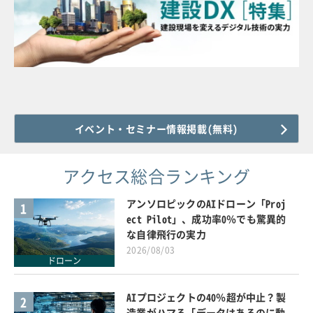
イベント・セミナー情報掲載(無料)
アクセス総合ランキング
アンソロピックのAIドローン「Proj
1
ect Pilot」、成功率0％でも驚異的
な自律飛行の実力
2026/08/03
ドローン
AIプロジェクトの40％超が中止？製
2
造業がハマる「データはあるのに動