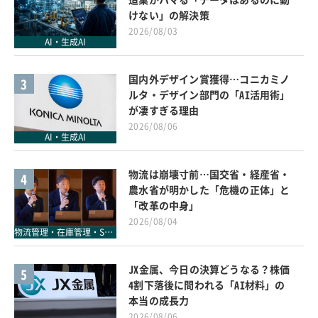
けない」の解決策
2026/08/03
AI・生成AI
国内外デザイン賞獲得…コニカミノ
3
ルタ・デザイン部門の「AI活用術」
が凄すぎる理由
2026/08/06
AI・生成AI
物流は崩壊寸前…国交省・経産省・
4
農水省が明かした「危機の正体」と
「改革の中身」
2026/08/04
物流管理・在庫管理・SCM
JX金属、今日の決算どうなる？株価
5
4割下落後に問われる「AI材料」の
本当の成長力
2026/08/06