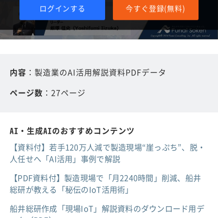
ログインする
今すぐ登録(無料)
内容
：製造業のAI活用解説資料PDFデータ
ページ数
：27ページ
AI・生成AIのおすすめコンテンツ
【資料付】若手120万人減で製造現場“崖っぷち”、脱・
人任せへ「AI活用」事例で解説
【PDF資料付】製造現場で「月2240時間」削減、船井
総研が教える「秘伝のIoT活用術」
船井総研作成「現場IoT」解説資料のダウンロード用デ