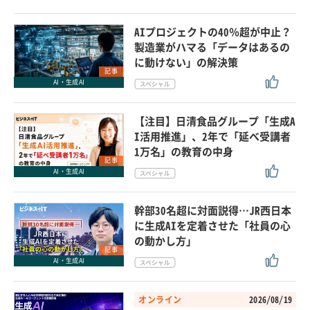
AIプロジェクトの40％超が中止？
製造業がハマる「データはあるの
に動けない」の解決策
記事
AI・生成AI
【注目】日清食品グループ「生成A
I活用推進」、2年で「延べ受講者
1万名」の教育の中身
記事
AI・生成AI
幹部30名超に対面説得…JR西日本
に生成AIを定着させた「社員の心
の動かし方」
記事
AI・生成AI
オンライン
2026/08/19