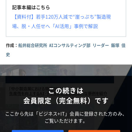
記事本編はこちら
【資料付】若手120万人減で“崖っぷち”製造現
場、脱・人任せへ「AI活用」事例で解説
作成：
船井総合研究所 AIコンサルティング部 リーダー 飯塚 佳
史
この続きは
会員限定（完全無料）です
ここから先は「ビジネス+IT」会員に登録された方のみ、
ご覧いただけます。