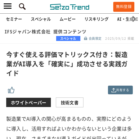
無料登録
セミナー
スペシャル
ムービー
リスキリング
AI・生成AI
IFSジャパン株式会社 提供コンテンツ
スペシャル
会員限定
2025/09/12 掲載
今すぐ使える評価マトリックス付き：製造
業がAI導入を「確実に」成功させる実践ガ
イド
共有する
ホワイトペーパー
技術文書
製造業でAI導入の関心が高まるものの、実際にどのよう
に導入し、活用すればよいかわからないという企業は多
い。現在、さまざまなAI導入ガイドが出回っているが、