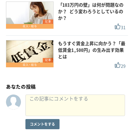
「103万円の壁」は何が問題なの
か？ どう変わろうとしているの
か？
記事
31
収入・給与
もうすぐ賃金上昇に向かう？「最
低賃金1,500円」の生み出す効果
とは
記事
29
収入・給与
あなたの投稿
コメントをする