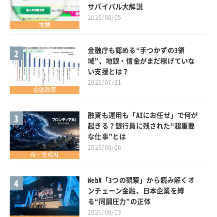
サバイバル大解説
2026/08/05
地銀
金融庁も認める“手つかずの3領
2
域”、地銀・信金がまだ稼げていな
い支援とは？
2026/07/31
金融政策
融資も運用も「AIにお任せ」で何が
3
起きる？銀行員に残された“超重要
な仕事”とは
2026/08/06
AI・生成AI
WebX「3つの観察」から読み解くオ
4
ンチェーン金融、日本企業を縛
る“同調圧力”の正体
2026/08/03