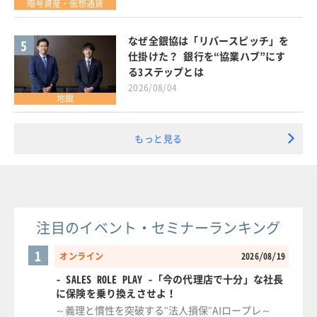
暗号資産・仮想通貨
なぜ全銀協は「リバースピッチ」を
5
仕掛けた？ 銀行を“協業ハブ”にす
る3ステップとは
2026/08/04
地銀
もっと見る
注目のイベント・セミナーランキング
1
オンライン
2026/08/19
- SALES ROLE PLAY -「今の代理店で十分」な社長
に保険を乗り換えさせよ！
～義理と慣性を突破する"法人損保"AIロープレ～