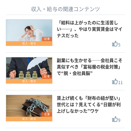
収入・給与の関連コンテンツ
「給料は上がったのに生活苦し
い……」、やはり実質賃金はマイ
ナスだった
記事
5
収入・給与
副業にも生かせる──会社員こそ
真似すべき「富裕層の税金対策」
で“脱・会社員脳”
記事
11
収入・給与
賃上げ続くも「財布の紐が堅い」
世代とは？見えてくる“日銀が利
上げしなかった”ワケ
記事
9
収入・給与