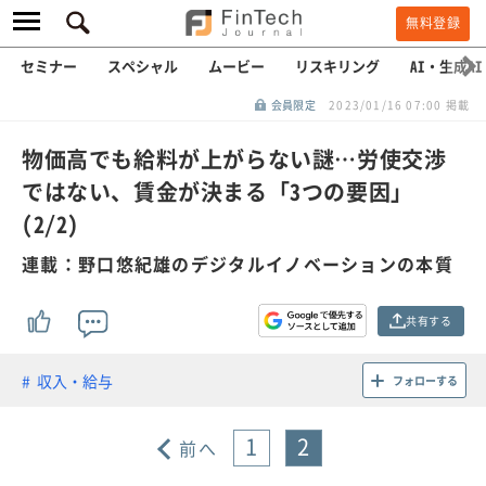
無料登録
セミナー
スペシャル
ムービー
リスキリング
AI・生成AI
会員限定
2023/01/16 07:00 掲載
物価高でも給料が上がらない謎…労使交渉
ではない、賃金が決まる「3つの要因」
(2/2)
連載：野口悠紀雄のデジタルイノベーションの本質
共有する
収入・給与
フォローする
1
2
前へ