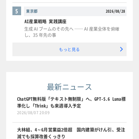
5
東京都
2026/08/28
AI産業戦略 実践講座
生成 AI ブームのその先へ ── AI 産業全体を俯瞰
し、35 年先の事
もっと見る
最新ニュース
ChatGPT無料版「テキスト無制限」へ、GPT-5.6 Luna標
準化し「Think」も来週導入予定
2026/08/07 20:09
大林組、4～6月営業益2倍超 国内建築がけん引、受注
減でも採算改善くっきり