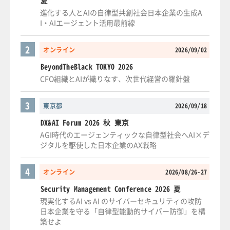
進化する人とAIの自律型共創社会日本企業の生成A
I・AIエージェント活用最前線
2
オンライン
2026/09/02
BeyondTheBlack TOKYO 2026
CFO組織とAIが織りなす、次世代経営の羅針盤
3
東京都
2026/09/18
DX&AI Forum 2026 秋 東京
AGI時代のエージェンティックな自律型社会へAI×デ
ジタルを駆使した日本企業のAX戦略
4
オンライン
2026/08/26-27
Security Management Conference 2026 夏
現実化するAI vs AI のサイバーセキュリティの攻防
日本企業を守る「自律型能動的サイバー防御」を構
築せよ