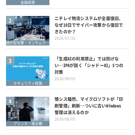
金融政策
ニチレイ物流システムが全面復旧、
2
なぜ10日でサイバー攻撃から復旧で
きたのか？
2026/07/26
標的型攻撃・ランサムウェア対策
「生成AIの利用禁止」では防げな
3
い…IPAが説く「シャドーAI」5つの
対策
2026/08/03
セキュリティ総論
情シス騒然、マイクロソフトが「印
4
刷管理」刷新…ついに古いWindows
管理は消えるのか
2026/08/05
プリンタ・複合機