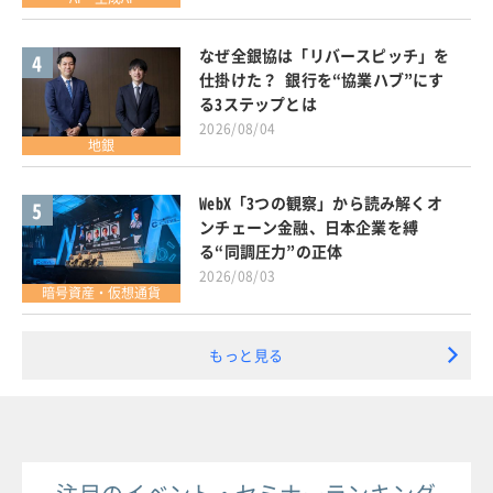
なぜ全銀協は「リバースピッチ」を
4
仕掛けた？ 銀行を“協業ハブ”にす
る3ステップとは
2026/08/04
地銀
WebX「3つの観察」から読み解くオ
5
ンチェーン金融、日本企業を縛
る“同調圧力”の正体
2026/08/03
暗号資産・仮想通貨
もっと見る