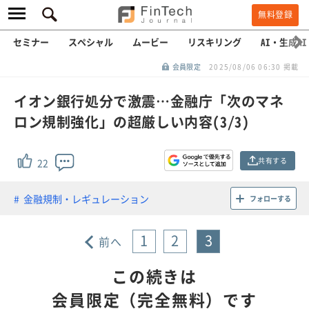
無料登録
セミナー
スペシャル
ムービー
リスキリング
AI・生成AI
会員限定
2025/08/06 06:30 掲載
イオン銀行処分で激震…金融庁「次のマネ
ロン規制強化」の超厳しい内容(3/3)
共有する
22
金融規制・レギュレーション
フォローする
1
2
3
前へ
この続きは
会員限定（完全無料）です