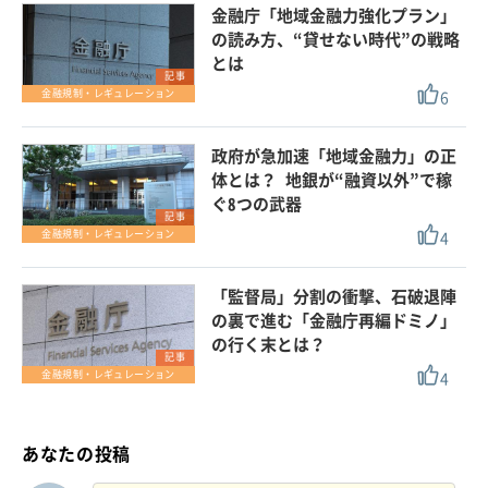
金融庁「地域金融力強化プラン」
の読み方、“貸せない時代”の戦略
とは
記事
6
金融規制・レギュレーション
政府が急加速「地域金融力」の正
体とは？ 地銀が“融資以外”で稼
ぐ8つの武器
記事
4
金融規制・レギュレーション
「監督局」分割の衝撃、石破退陣
の裏で進む「金融庁再編ドミノ」
の行く末とは？
記事
4
金融規制・レギュレーション
あなたの投稿