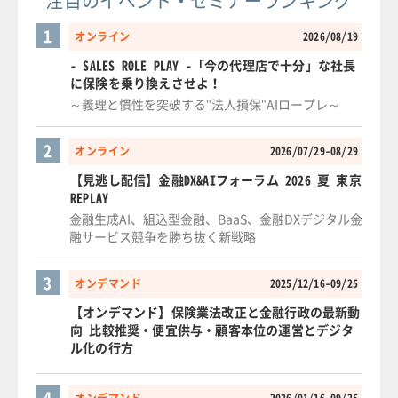
注目のイベント・セミナーランキング
1
オンライン
2026/08/19
- SALES ROLE PLAY -「今の代理店で十分」な社長
に保険を乗り換えさせよ！
～義理と慣性を突破する"法人損保"AIロープレ～
2
オンライン
2026/07/29-08/29
【見逃し配信】金融DX&AIフォーラム 2026 夏 東京
REPLAY
金融生成AI、組込型金融、BaaS、金融DXデジタル金
融サービス競争を勝ち抜く新戦略
3
オンデマンド
2025/12/16-09/25
【オンデマンド】保険業法改正と金融行政の最新動
向 比較推奨・便宜供与・顧客本位の運営とデジタ
ル化の行方
4