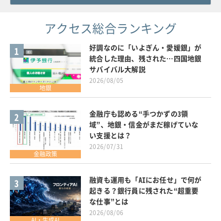
アクセス総合ランキング
好調なのに「いよぎん・愛媛銀」が
1
統合した理由、残された…四国地銀
サバイバル大解説
2026/08/05
地銀
金融庁も認める“手つかずの3領
2
域”、地銀・信金がまだ稼げていな
い支援とは？
2026/07/31
金融政策
融資も運用も「AIにお任せ」で何が
3
起きる？銀行員に残された“超重要
な仕事”とは
2026/08/06
AI・生成AI