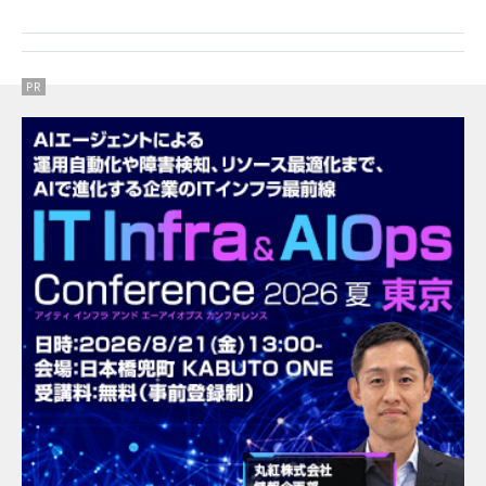
大規模修繕に使われないように会計を別にしていたの
に。
PR
PR
PR