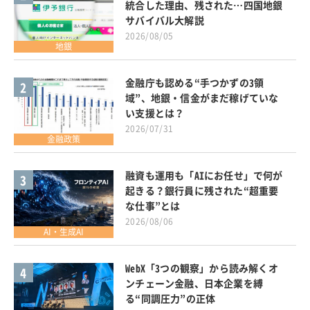
統合した理由、残された…四国地銀
サバイバル大解説
2026/08/05
地銀
金融庁も認める“手つかずの3領
2
域”、地銀・信金がまだ稼げていな
い支援とは？
2026/07/31
金融政策
融資も運用も「AIにお任せ」で何が
3
起きる？銀行員に残された“超重要
な仕事”とは
2026/08/06
AI・生成AI
WebX「3つの観察」から読み解くオ
4
ンチェーン金融、日本企業を縛
る“同調圧力”の正体