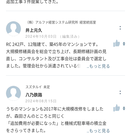
追加工事３件提案してきた。
（株）アルファ経営システム研究所
経営統括室
井上元久
2024年10月03日 （編集済み）
0
RC 242戸、12階建て、築45年のマンションです。
大規模修繕員会を総会で立ち上げ、長期修繕計画の見
直し、コンサルタント及び工事会社は委員会で選定し
ました。管理会社から派遣されている住み込みの管理
..もっと見る
員が障害になりましたが、委員会に理事長及び副理事
長をメンバーにいれて、円滑にすすみました。リーダ
になる使命感のあるメンバーが2人～3人おれば、実現
スズタルイ
未定
できます。
八乃鉄路
2024年08月15日
0
うちのマンションも2017年に大規模改修をしました
が、森田さんのところと同じく
「追加費用が必要になった」と機械式駐車場の積立金
をさらってきました。
..もっと見る