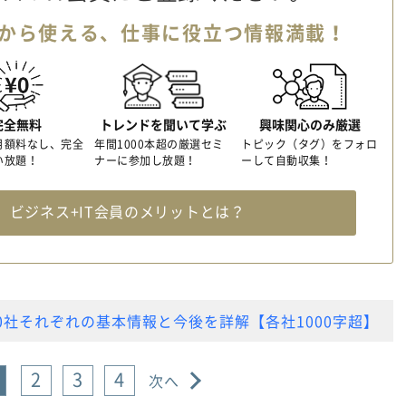
から使える、
仕事に役立つ情報満載！
完全無料
トレンドを聞いて学ぶ
興味関心のみ厳選
月額料なし、完全
年間1000本超の厳選セミ
トピック（タグ）をフォロ
い放題！
ナーに参加し放題！
ーして自動収集！
料
ビジネス+IT会員のメリットとは？
0社それぞれの基本情報と今後を詳解【各社1000字超】
2
3
4
次へ