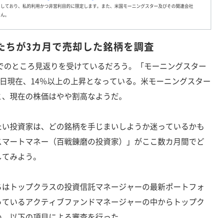
属しており、私的利用かつ非営利目的に限定します。また、米国モーニングスター及びその関連会社
せん。
たちが3カ月で売却した銘柄を調査
でのところ見返りを受けているだろう。「モーニングスター
1日現在、14％以上の上昇となっている。米モーニングスター
と、現在の株価はやや割高なようだ。
い投資家は、どの銘柄を手じまいしようか迷っているかも
スマートマネー（百戦錬磨の投資家）」がここ数カ月間でど
してみよう。
はトップクラスの投資信託マネージャーの最新ポートフォ
っているアクティブファンドマネージャーの中からトップク
め、以下の項目による審査を行った。