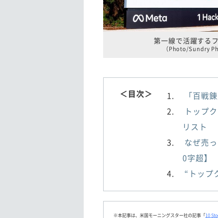
第一線で活躍する
（Photo/Sundry Pho
＜目次＞
「百戦錬
トップク
リスト
なぜ売っ
0字超】
“トップ
※本記事は、米国モーニングスター社の記事「
10 St