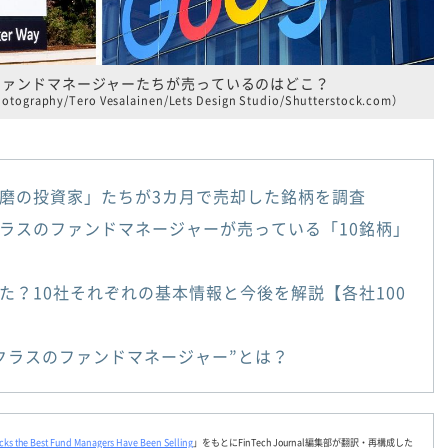
ファンドマネージャーたちが売っているのはどこ？
tography/Tero Vesalainen/Lets Design Studio/Shutterstock.com）
磨の投資家」たちが3カ月で売却した銘柄を調査
ラスのファンドマネージャーが売っている「10銘柄」
た？10社それぞれの基本情報と今後を解説【各社100
クラスのファンドマネージャー”とは？
ocks the Best Fund Managers Have Been Selling
」をもとにFinTech Journal編集部が翻訳・再構成した