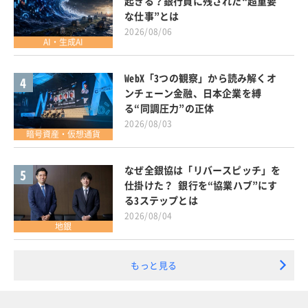
起きる？銀行員に残された“超重要
な仕事”とは
2026/08/06
AI・生成AI
WebX「3つの観察」から読み解くオ
4
ンチェーン金融、日本企業を縛
る“同調圧力”の正体
2026/08/03
暗号資産・仮想通貨
なぜ全銀協は「リバースピッチ」を
5
仕掛けた？ 銀行を“協業ハブ”にす
る3ステップとは
2026/08/04
地銀
もっと見る