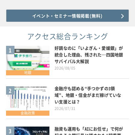
イベント・セミナー情報掲載(無料)
アクセス総合ランキング
好調なのに「いよぎん・愛媛銀」が
1
統合した理由、残された…四国地銀
サバイバル大解説
2026/08/05
地銀
金融庁も認める“手つかずの3領
2
域”、地銀・信金がまだ稼げていな
い支援とは？
2026/07/31
金融政策
融資も運用も「AIにお任せ」で何が
3