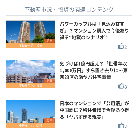
不動産市況・投資の関連コンテンツ
パワーカップルは「見込み甘す
ぎ」？マンション購入で今後あり
得る“地獄のシナリオ”
記事
2
不動産市況・投資
気づけば1億円超え？「世帯年収
1,000万円」すら置き去りに…東
京23区の激ヤバ住宅事情
記事
8
不動産市況・投資
日本のマンションで「公用語」が
中国語に？移住者増で今後あり得
る「ヤバすぎる現実」
記事
2
不動産市況・投資