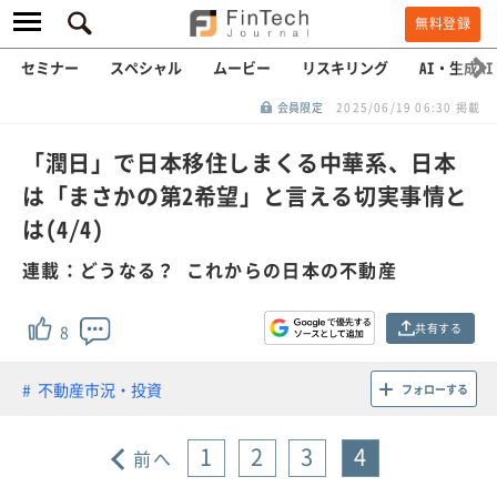
無料登録
セミナー
スペシャル
ムービー
リスキリング
AI・生成AI
会員限定
2025/06/19 06:30 掲載
「潤日」で日本移住しまくる中華系、日本
は「まさかの第2希望」と言える切実事情と
は(4/4)
連載：どうなる？ これからの日本の不動産
共有する
8
不動産市況・投資
フォローする
1
2
3
4
前へ