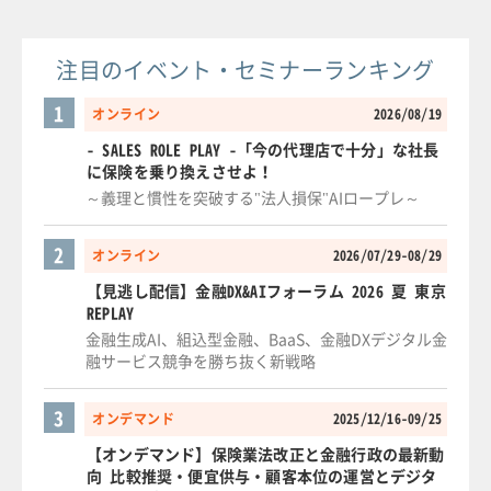
注目のイベント・セミナーランキング
1
オンライン
2026/08/19
- SALES ROLE PLAY -「今の代理店で十分」な社長
に保険を乗り換えさせよ！
～義理と慣性を突破する"法人損保"AIロープレ～
2
オンライン
2026/07/29-08/29
【見逃し配信】金融DX&AIフォーラム 2026 夏 東京
REPLAY
金融生成AI、組込型金融、BaaS、金融DXデジタル金
融サービス競争を勝ち抜く新戦略
3
オンデマンド
2025/12/16-09/25
【オンデマンド】保険業法改正と金融行政の最新動
向 比較推奨・便宜供与・顧客本位の運営とデジタ